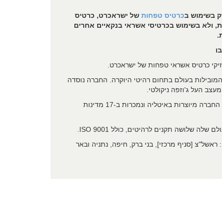
ק בשימוש ב
כרטיס טפח​ות
של ישראכרט​​​, כרטיס
ת, ולא בשימוש בכרטיסי אשראי בנקאיים אחרים
.
ו
קי כרטיס אשראי טפחות של ישראכרט. ​
ובילות בעולם בתחום רהיטי היוקרה. ​החברה נוסדה
מערכות הישיבה היוקרתיות של החברה מיוצרות באיטליה ונמכרות ב-17 מדינות
שלה שלושה תקנים לרהיטים, כולל ISO 9001.
מות תצוגה: ראשל"צ [סניף מרכזי], בני ברק, חיפה, נתניה ובאר