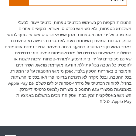
ההטבות תקפות רק בשימוש בכרטיס טפחות, כרטיס ייעודי לבעלי
משכנתא בטפחות, ולא בשימוש בכרטיסי אשראי בנקאיים אחרים
המוצעים על ידי מזרחי-טפחות. מתן אשראי וכרטיס אשראי כפוף לתנאי
הבנק. הטבות המועדון משתנות מעת לעת-טרם הרכישה נא התעדכנו
באתר המועדון כי ההטבה בתוקף. הנחה במעמד החיוב ניתנת אוטומטית
בתשלום באמצעות הכרטיס של מזרחי-טפחות למעט סוגי כרטיסים
שאינם מכובדים על ידי בית העסק. למזרחי-טפחות הזכות לשנות או
להפסיק כל הטבה בכל עת ללא הודעה מוקדמת מראש. השירותים
והמוצרים באחריות הספק בלבד. אופן מימוש ההטבות על פי המפורט
בכל ההטבה, ובכל מקרה לא תינתנה בדיוטי פרי ו/או בסניפי הרשתות
בחו"ל. לקוחות הכרטיס של מזרחי-טפחות יכולים לשלם עם Apple Pay
באמצעות מכשירי iOS התומכים בשירות (למעט כרטיסי דיינרס).
השימוש באפליקציה זמין בבתי עסק התומכים בתשלום באמצעות
Apple Pay. ט.ל.ח