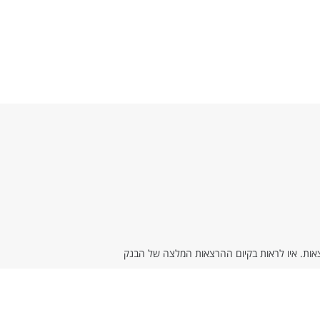
רצאות. איו לראות בקיום ההרצאות המלצה של הבנק
לפנות לבנקאי בכתב דרך תיבת ההודעות באתר, או