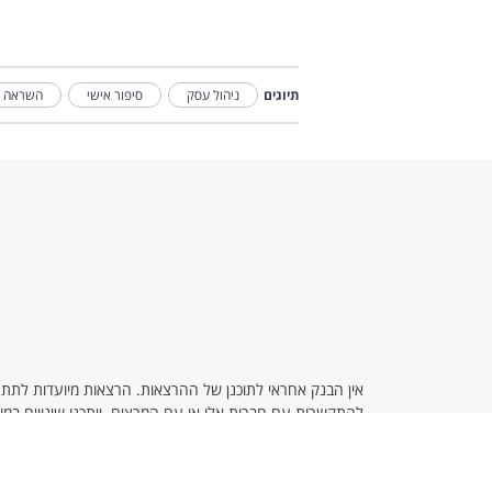
תיוגים
ניהול עסק
סיפור אישי
השראה
אין הבנק אחראי לתוכנן של ההרצאות. הרצאות מיועדות לתת ת
להתקשרות עם חברות אלו או עם המרצים. ייתכנו שינויים ב
לתשומת ליבך, היחידה לפניות בנושא פעילות "נפגשים"
בטלפון 8860*