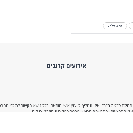
אקטואליה
אירועים קרובים
מיכה כללית בלבד ואינן תחליף לייעוץ אישי מותאם, בכל נושא הקשור לתוכני הה
מועדי ההרצאות. ההרשמה מראש. מספר המקומות מוגבל. ט.ל.ח.
 לא מטפלת בבקשות לקבלת מידע או לביצוע פעולות בחשבון. לשם כך, יש 