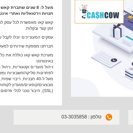
מעל ל- 8 שנים שחבר
חנויות וירטואליות ואתרי אינטרנט
קאש קאו מאפשרת לכל עסק להקים
זמן קצר ובקלות.
עסקים המעוניינים יוכלו לקבל 
חברתנו מספקת שירותים למעל 2000 לקוחות, בעלי עסקים קטנים, בינוניים וגדולי
מערכת קאש קאו כוללת את כל 
באינטרנט:
ניהול מוצרים וקטגוריות, ניהול
לפתרונות סליקה/חשבוניות ומשל
מעל ל-40 תבניות, ריבוי
מבצעים/קופונים/מועדון לקוח
(SSL), חיבור טכני לכלי פרסום כמו גוגל, פייסבוק, זאפ, עזריאלי.קום ועוד.​
03-3035858 : טלפון