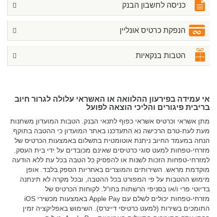
כניסה לחשבון הבנק
הנפקת כרטיס אונליין
הטבות בנקאיות
אי עמידה בפירעון ההלוואה או האשראי עלולה לגרור חיוב
בריבית פיגורים והליכי הוצאה לפועל
מתן אשראי וכרטיס אשראי כפוף לתנאי הבנק. הטבות המועדון משתנות
מעת לעת-טרם הרכישה נא התעדכנו באתר המועדון כי ההטבה בתוקף.
הנחה במעמד החיוב ניתנת אוטומטית בתשלום באמצעות הכרטיס של
מזרחי-טפחות למעט סוגי כרטיסים שאינם מכובדים על ידי בית העסק.
למזרחי-טפחות הזכות לשנות או להפסיק כל הטבה בכל עת ללא הודעה
מוקדמת מראש. השירותים והמוצרים באחריות הספק בלבד. אופן
מימוש ההטבות על פי המפורט בכל ההטבה, ובכל מקרה לא תינתנה
בדיוטי פרי ו/או בסניפי הרשתות בחו"ל. לקוחות הכרטיס של
מזרחי-טפחות יכולים לשלם עם Apple Pay באמצעות מכשירי iOS
התומכים בשירות (למעט כרטיסי דיינרס). השימוש באפליקציה זמין