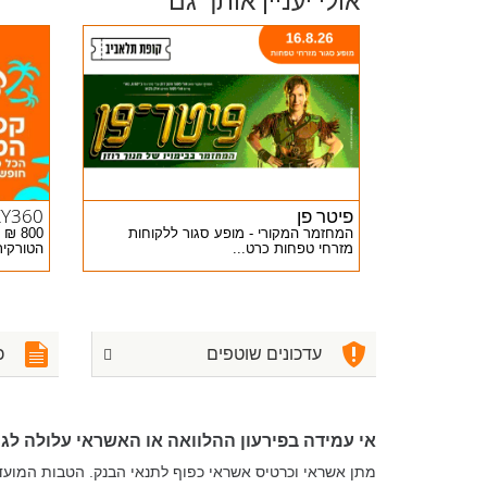
אולי יעניין אותך גם
פיטר פן
KY360
המחזמר המקורי - מופע סגור ללקוחות
800 
מזרחי טפחות כרט...
הטורקית
עדכונים שוטפים
כ
אי עמידה בפירעון ההלוואה או האשראי עלולה לגרו
מתן אשראי וכרטיס אשראי כפוף לתנאי הבנק. הטבות המוע