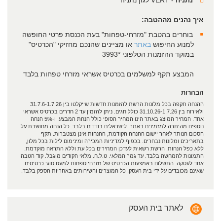
איך נהנים מההטבה:
בוחרים בהטבת "מזרחי-טפחות" בעת הכנסת פרטי החופשה
למנוע החיפוש
באתר
או מציינים שהנכם מחזיקי "הכרטיס"
במוקד ההזמנות הטלפוני *3993
המבצע תקף למשלמים בכרטיס אשראי מזרחי טפחות בלבד
הבהרות
ההנחה תקפה בכל מלונות הרשת להזמנות חדשות שייקלטו בין 31.7.6-1.7.26
ולאירוח בין 31.10.26-1.7.26 כולל חגים. ניתן להזמין עד 2 חדרים בכרטיס אשראי
אחד. המחיר המוצג באתר הינו המחיר הסופי כולל הנחת המבצע ו-5% הנחה
נוספים מהיתרה למזמינים באתר. לישראלים בודדים בלבד. כל הנחה מחושבת על
הסכום הנותר לאחר יישום ההנחה הקודמת, ההנחות אינן מצטברות. תקף
בתאריכים ומלונות נבחרים. בכפוף למדיניות המכירה ומינימום לילות בכל מלון,
ללא כפל הנחות. הרשת רשאית לעדכן המחירים בכל עת וללא התראה מוקדמת.
התמונות להמחשה בלבד. עד גמר המלאי. ט.ל.ח. מלאי הקודים מוגבל. קוד הטבה
אחד לעסקה. התשלום באמצעות הכרטיס של מזרחי טפחות למעט סוגי כרטיסים
שאינם מכובדים על ידי בית העסק. כל המוצרים והשירותים באחריות הספק בלבד.
לאתר בית העסק