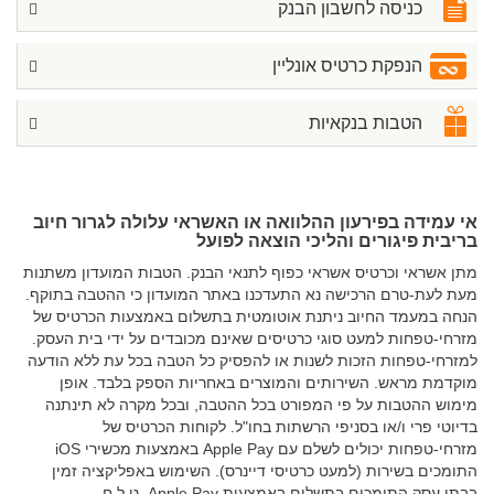
כניסה לחשבון הבנק
הנפקת כרטיס אונליין
הטבות בנקאיות
אי עמידה בפירעון ההלוואה או האשראי עלולה לגרור חיוב
בריבית פיגורים והליכי הוצאה לפועל
מתן אשראי וכרטיס אשראי כפוף לתנאי הבנק. הטבות המועדון משתנות
מעת לעת-טרם הרכישה נא התעדכנו באתר המועדון כי ההטבה בתוקף.
הנחה במעמד החיוב ניתנת אוטומטית בתשלום באמצעות הכרטיס של
מזרחי-טפחות למעט סוגי כרטיסים שאינם מכובדים על ידי בית העסק.
למזרחי-טפחות הזכות לשנות או להפסיק כל הטבה בכל עת ללא הודעה
מוקדמת מראש. השירותים והמוצרים באחריות הספק בלבד. אופן
מימוש ההטבות על פי המפורט בכל ההטבה, ובכל מקרה לא תינתנה
בדיוטי פרי ו/או בסניפי הרשתות בחו"ל. לקוחות הכרטיס של
מזרחי-טפחות יכולים לשלם עם Apple Pay באמצעות מכשירי iOS
התומכים בשירות (למעט כרטיסי דיינרס). השימוש באפליקציה זמין
בבתי עסק התומכים בתשלום באמצעות Apple Pay. ט.ל.ח.