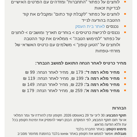
לוחצים על כפתור "התחברות" ומזדהים עם הפרטים האישיים
לבדיקת זכאות
לוחצים על כפתור "לקבלת קוד כתום" ומקבלים את קוד
ההטבה בהודעה לנייד
נכנסים
לאתר בית העסק
נכנסים לרכישת כרטיסים > בוחרים תאריך ומושבים > לוחצים
על כפתור "למימוש הטבה" > ממלאים את קוד ההטבה
ולוחצים על "הטען קופון" > משלמים עם כרטיס האשראי של
מזרחי-טפחות
מחיר כרטיס לאחר הנחה התואם למושב הנבחר:
מחיר מלא רמה ד':
179 ₪, מחיר לאחר הנחה: 99 ₪
מחיר מלא רמה ג':
199 ₪, מחיר לאחר הנחה: 119 ₪
מחיר מלא רמה ב':
229 ₪, מחיר לאחר הנחה: 149 ₪
מחיר מלא רמה א':
259 ₪, מחיר לאחר הנחה: 179 ₪
הבהרות
תוקף המבצע:
30 ליוני עד 29 באוגוסט 2026. הקופון זמין להורדה עד גמר המלאי
או עד תום תוקף המבצע, לפי המוקדם. הבנק רשאי להפסיק את זמינות הקופון בכל
עת וללא הודעה מראש.
מימוש הקופון:
באתר החברה בלבד
מגבלות:
אפשר לממש את הקופון באתר tomix בלבד בהזמנת מחזמר מסביב