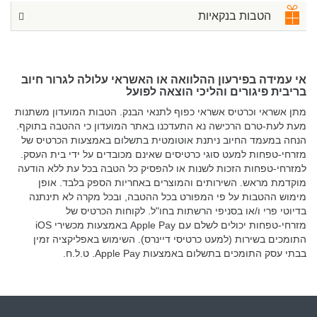
הטבות בנקאיות
אי עמידה בפירעון ההלוואה או האשראי עלולה לגרור חיוב
בריבית פיגורים והליכי הוצאה לפועל
מתן אשראי וכרטיס אשראי כפוף לתנאי הבנק. הטבות המועדון משתנות
מעת לעת-טרם הרכישה נא התעדכנו באתר המועדון כי ההטבה בתוקף.
הנחה במעמד החיוב ניתנת אוטומטית בתשלום באמצעות הכרטיס של
מזרחי-טפחות למעט סוגי כרטיסים שאינם מכובדים על ידי בית העסק.
למזרחי-טפחות הזכות לשנות או להפסיק כל הטבה בכל עת ללא הודעה
מוקדמת מראש. השירותים והמוצרים באחריות הספק בלבד. אופן
מימוש ההטבות על פי המפורט בכל ההטבה, ובכל מקרה לא תינתנה
בדיוטי פרי ו/או בסניפי הרשתות בחו"ל. לקוחות הכרטיס של
מזרחי-טפחות יכולים לשלם עם Apple Pay באמצעות מכשירי iOS
התומכים בשירות (למעט כרטיסי דיינרס). השימוש באפליקציה זמין
בבתי עסק התומכים בתשלום באמצעות Apple Pay. ט.ל.ח.