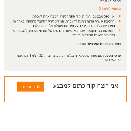
לעולם ב-80 יום.
בכפוף לתקנון
אין כפל מבצעים והנחות. קוד אחד ללקוח. הטבה אחת לעסקה.
ההטבה אישית ואינה ניתנת להעברה. המידע לעיל התקבל מהספק ובאחריותו.
האחריות על טיב המוצרים ועל איכותם מוטלת על הספק בלבד.
התשלום בגין הקופון ייעשה באמצעות הכרטיס של מזרחי טפחות, למעט סוגי
כרטיסים שאינם מכובדים באתר.
כמות הקופונים המרבית:
1,990
פרטי הספק:
שם ספק: מיקסקארד בע"מ | כתובת: הברזל 32 ת"א | ח.פ / ע.מ:
511752677
אני רוצה קוד כתום למבצע
להתחברות