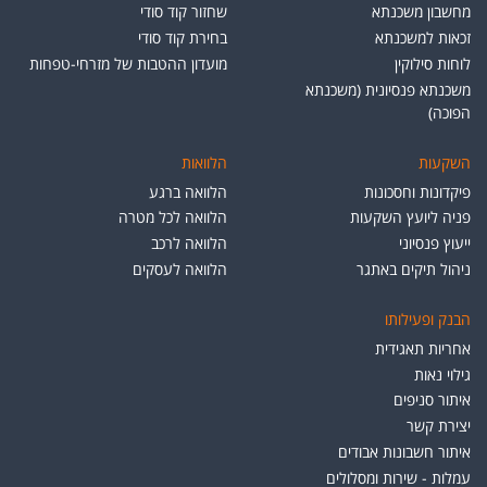
מחשבון משכנתא
שחזור קוד סודי
זכאות למשכנתא
בחירת קוד סודי
לוחות סילוקין
מועדון ההטבות של מזרחי-טפחות
משכנתא פנסיונית (משכנתא
הפוכה)
השקעות
הלוואות
פיקדונות וחסכונות
הלוואה ברגע
פניה ליועץ השקעות
הלוואה לכל מטרה
ייעוץ פנסיוני
הלוואה לרכב
ניהול תיקים באתגר
הלוואה לעסקים
הבנק ופעילותו
אחריות תאגידית
גילוי נאות
איתור סניפים
יצירת קשר
איתור חשבונות אבודים
עמלות - שירות ומסלולים