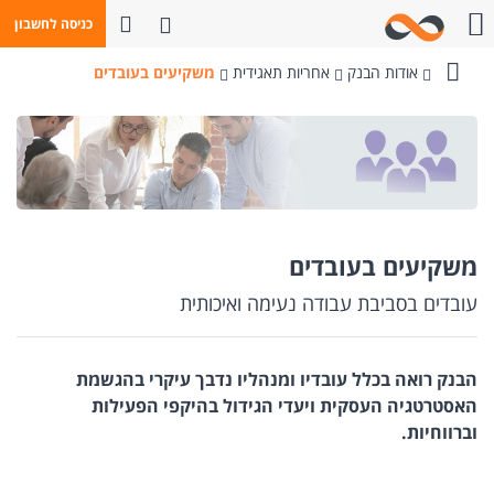
פתח חיפוש
כניסה לחשבון
חייגו אלינו
אודות הבנק
אחריות תאגידית
משקיעים בעובדים
בנק
מזרחי-טפחות
משקיעים בעובדים
עובדים בסביבת עבודה נעימה ואיכותית
הבנק רואה בכלל עובדיו ומנהליו נדבך עיקרי בהגשמת
האסטרטגיה העסקית ויעדי הגידול בהיקפי הפעילות
וברווחיות.