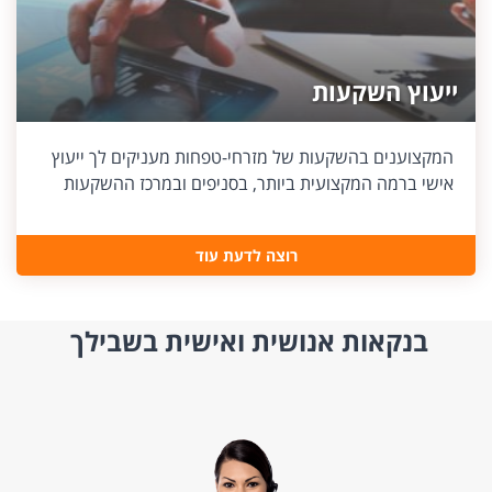
ייעוץ השקעות
המקצוענים בהשקעות של מזרחי-טפחות מעניקים לך ייעוץ
אישי ברמה המקצועית ביותר, בסניפים ובמרכז ההשקעות
רוצה לדעת עוד
בנקאות אנושית ואישית בשבילך
÷øåñìä òí 4 ù÷ôéí.
÷øåñìä äéà ñãøä îñúåááú ùì úîåðåú, äñéáåá ðôñ÷ òí ôå÷åñ î÷ìãú àå òí îöáéò äòëáø òì ôðé úîåðåú. äùúîù áèàá àå áìçöðéí ä÷åãîéí àå äáàéí ëãé ìùðåú àú äù÷åôéú äîåöâú.