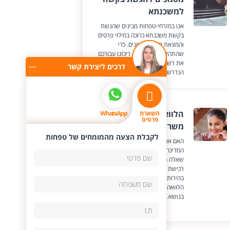
למשכנתא
אנו במזרחי-טפחות מבינים שהגשת
בקשת משכנתא כרוכה במילוי פרטים
והמצאת מסמכים שונים. כדי
שהתהליך יהיה פשוט, ריכזנו עבורכם
את רשימת המסמכים והטפסים
דרכים ליצירת קשר
הנדרשים
למידע נוסף
מסמכים להגשת בקשה למשכנתא
הלוואת זכאות מטעם
השארת
WhatsApp
פרטים
משרד הבינוי והשיכון
לקבלת הצעה מהמומחים של טפחות
האם אוכל לקבל הלוואת זכאות מטעם
המדינה? במזרחי-טפחות מבינים שזו
שאלה המטרידה אותך בעת תכנון
רכישת דירה. כדי להפיג את האי
בהירות לגבי הזכאות שלך לקבל
הלוואה מהמדינה ריכזנו את כל המידע
בנושא.
למידע נוסף
הלוואת זכאות מטעם משרד הבינוי והשיכון