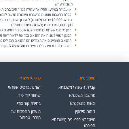
חשבון העו"ש
אי-עמידה בפירעון ההלוואה עלולה לגרור חיוב בריבית פ
בסך 2,000 ₪ בחודש (לא כולל חיובים במט"ח)
מתן כל סוגי אשראי וכרטיסי האשראי, סוג הלוואה וביט
הבנק רשאי לשנות את התנאים בכל עת ללא הודעה מ
התנאים המחייבים את הצדדים הם התנאים הכלולים במס
האמור בבחינת מידע בלבד ואינו מהווה הצעה למתן הה
משכנתאות
כרטיסי אשראי
קבלת הצעה למשכנתא
הזמנת כרטיס אשראי
מחשבון משכנתא
שחזור קוד סודי
זכאות למשכנתא
בחירת קוד סודי
לוחות סילוקין
מועדון ההטבות של
מזרחי-טפחות
משכנתא פנסיונית (משכנתא
הפוכה)