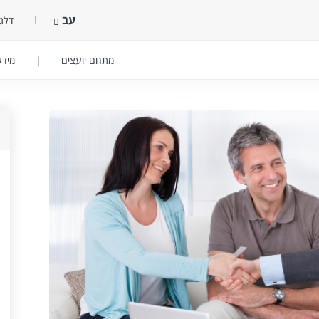
עב
דלג 
מתחם יועצים
|
מידע