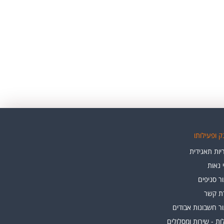
 ופעילותו
ות תאגידית
י נאות
ר סניפים
רת קשר
ר חשבונות אבודים
ת - שירות ומסלולים