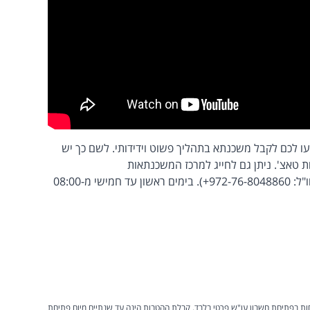
עו לכם לקבל משכנתא בתהליך פשוט וידידותי. לשם כך יש
ת טאצ'. ניתן גם לחייג למרכז המשכנתאות
בטלפון 8860* לשלוחה 4 ואז 1 (לקוחות בחו"ל: 972-76-8048860+). בימים ראשון עד חמישי מ-08:00
 בפתיחת חשבון עו"ש פרטי בלבד. קבלת ההטבות הינה עד שנתיים מיום פתיחת