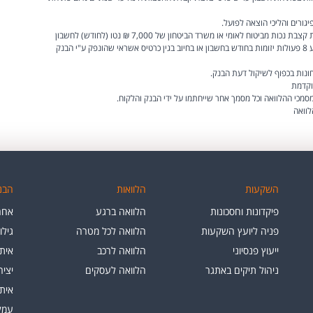
יגורים והליכי הוצאה לפועל.
קבלת ההטבות מותנית בהעברת משכורת חדשה לרבות קצבת נכות מביטוח לאומי או משרד הביטחון של 7,000 ₪ נטו (לחודש) לחשבון
יחיד או 10,000 ₪ נטו (לחודש) לחשבון משותף ובביצוע 8 פעולות יזומות בחודש בחשבון או בחיוב בגין כרטיס אשראי שהונפק ע"י הבנק
חונות בכפוף לשיקול דעת הבנק.
וקדמת
מכי ההלוואה וכל מסמך אחר שייחתמו על ידי הבנק והלקוח.
לוואה
השקעות
הלוואות
הבנק
פיקדונות וחסכונות
הלוואה ברגע
אחרי
פניה ליועץ השקעות
הלוואה לכל מטרה
גילו
ייעוץ פנסיוני
הלוואה לרכב
איתו
ניהול תיקים באתגר
הלוואה לעסקים
יצי
איתו
עמלו