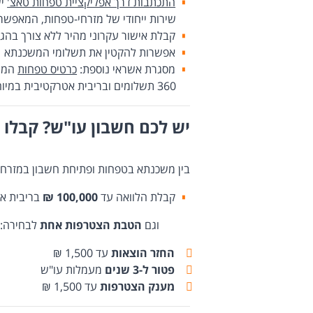
התכתבות דרך אפליקציית טפחות טאצ'
יש
שירות ייחודי של מזרחי-טפחות, המאפ
קבלת אישור עקרוני מהיר ללא צורך בהג
אפשרות להקטין את תשלומי המשכנתא
מסגרת אשראי נוספת:
כרטיס טפחות
360 תשלומים ובריבית אטרקטיבית במיוחד
יש לכם חשבון עו"ש? קבלו ה
בין משכנתא בטפחות ופתיחת חשבון במזרחי
קבלת הלוואה עד
100,000 ₪
בריבית א
וגם
הטבת הצטרפות אחת
לבחירה:
החזר הוצאות
עד 1,500 ₪
פטור ל-3 שנים
מעמלות עו"ש
מענק הצטרפות
עד 1,500 ₪