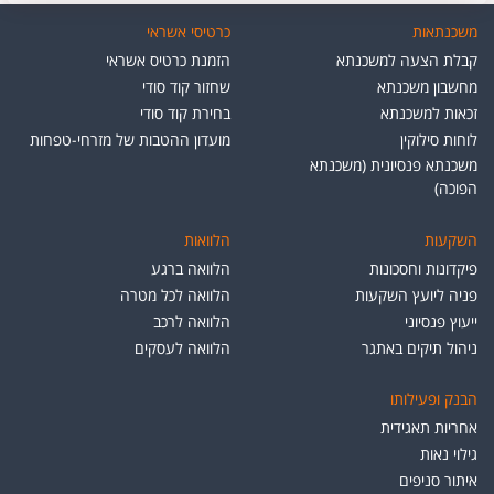
משכנתאות
כרטיסי אשראי
קבלת הצעה למשכנתא
הזמנת כרטיס אשראי
מחשבון משכנתא
שחזור קוד סודי
זכאות למשכנתא
בחירת קוד סודי
לוחות סילוקין
מועדון ההטבות של מזרחי-טפחות
משכנתא פנסיונית (משכנתא
הפוכה)
השקעות
הלוואות
פיקדונות וחסכונות
הלוואה ברגע
פניה ליועץ השקעות
הלוואה לכל מטרה
ייעוץ פנסיוני
הלוואה לרכב
ניהול תיקים באתגר
הלוואה לעסקים
הבנק ופעילותו
אחריות תאגידית
גילוי נאות
איתור סניפים