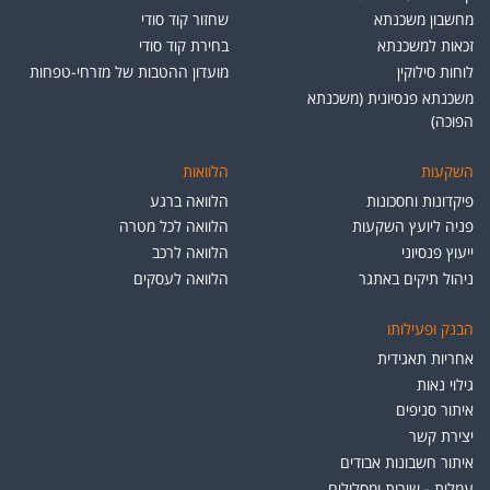
מחשבון משכנתא
שחזור קוד סודי
זכאות למשכנתא
בחירת קוד סודי
לוחות סילוקין
מועדון ההטבות של מזרחי-טפחות
משכנתא פנסיונית (משכנתא
הפוכה)
השקעות
הלוואות
פיקדונות וחסכונות
הלוואה ברגע
פניה ליועץ השקעות
הלוואה לכל מטרה
ייעוץ פנסיוני
הלוואה לרכב
ניהול תיקים באתגר
הלוואה לעסקים
הבנק ופעילותו
אחריות תאגידית
גילוי נאות
איתור סניפים
יצירת קשר
איתור חשבונות אבודים
עמלות - שירות ומסלולים