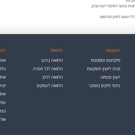
וקדמת
חונות בכפוף לשיקול דעת הבנק.
וכלל הצעה למתן ההלוואה.
השקעות
הלוואות
הבנק
פיקדונות וחסכונות
הלוואה ברגע
אחרי
פניה ליועץ השקעות
הלוואה לכל מטרה
גילו
ייעוץ פנסיוני
הלוואה לרכב
איתו
ניהול תיקים באתגר
הלוואה לעסקים
יצי
איתו
עמלו
נציב
אוד