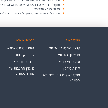
הבנק רשאי לשנות את התנאים בכל עת ללא הודעה מ
מתן כל סוגי אשראי וכרטיסי האשראי, סוג הלוואה וביט
פריסה עד 72 תשלומים.
האמור לעיל הינו בבחינת מידע בלבד ואינו מהווה כלל 
משכנתאות
כרטיסי אשראי
קבלת הצעה למשכנתא
הזמנת כרטיס אשראי
מחשבון משכנתא
שחזור קוד סודי
זכאות למשכנתא
בחירת קוד סודי
לוחות סילוקין
מועדון ההטבות של
מזרחי-טפחות
משכנתא פנסיונית (משכנתא
הפוכה)