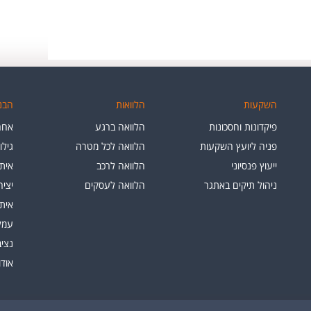
השקעות
הלוואות
הבנק
פיקדונות וחסכונות
הלוואה ברגע
אחרי
פניה ליועץ השקעות
הלוואה לכל מטרה
גילו
ייעוץ פנסיוני
הלוואה לרכב
איתו
ניהול תיקים באתגר
הלוואה לעסקים
יצי
איתו
עמלו
נציב
אוד