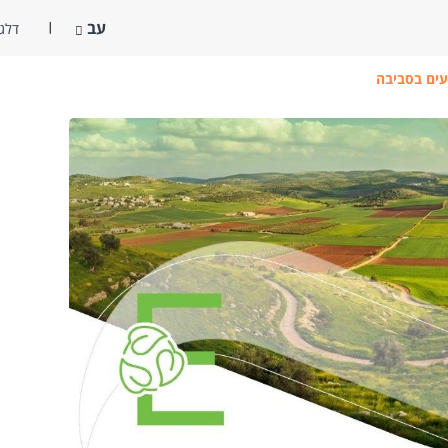
עב
דלג 
ים בסביבה