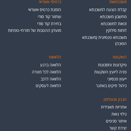
משכנתאות
כרטיסי אשראי
קבלת הצעה למשכנתא
הזמנת כרטיס אשראי
מחשבון משכנתא
שחזור קוד סודי
זכאות למשכנתא
בחירת קוד סודי
לוחות סילוקין
מועדון ההטבות של מזרחי-טפחות
משכנתא פנסיונית (משכנתא
הפוכה)
השקעות
הלוואות
פיקדונות וחסכונות
הלוואה ברגע
פניה ליועץ השקעות
הלוואה לכל מטרה
ייעוץ פנסיוני
הלוואה לרכב
ניהול תיקים באתגר
הלוואה לעסקים
הבנק ופעילותו
אחריות תאגידית
גילוי נאות
איתור סניפים
יצירת קשר