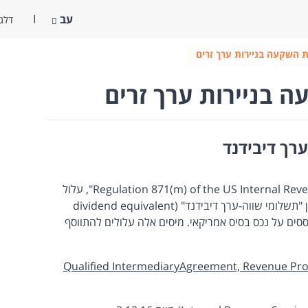
עב
דלג 
 השקעה בניירות ערך זרים
 בניירות ערך זרים
רך דיבידנד
לפי חקיקה אמריקאית המכונה: "Regulation 871(m) of the US Internal Revenue Code", עלול
לחול מיום 1.1.2017 חיוב במס על לקוח בגין "תשלומי שווה-ערך דיבידנד" (dividend equivalent
המבוססים על נכס בסיס אמריקאי. מיסים אלה עלולים להתווסף
Qualified IntermediaryAgreement, Revenue Pr