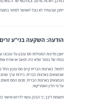
כמו כן, ראו NOTICE 2016-76 של ה-Internal Revenue Services) IRS) מיום 2.12.16.
ייתכן שבעתיד לא נוכל לאפשר לסחור במוצרים מסוימים, לרב
הודעה: השקעה בני"ע זרים ו
ישנן מדינות המטילות מס עזבון על עזבונו ש
נכסיו של נפטר שלא היה תושב או אזרח אותה
למשל: בארצות הברית קיים מס עזבון החל גם
שנמצאים בארצות הברית. ניירות ערך שהונ
הנמצאים בארצות הברית. סכום המס משתנה 
על פי הדין האמריקאי.
תשומת ליבך, כי הבנק עשוי לדרוש אישור ב