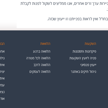
יירות ערך זרים אחרים, אנו ממליצים לשקול לפנות לקבלת
ו"ל ואין לראות בפנייתנו זו ייעוץ שכזה.
השקעות
הלוואות
הבנק
פיקדונות וחסכונות
הלוואה ברגע
אחרי
פניה ליועץ השקעות
הלוואה לכל מטרה
גילו
ייעוץ פנסיוני
הלוואה לרכב
איתו
ניהול תיקים באתגר
הלוואה לעסקים
יצי
איתו
עמלו
נציב
אוד