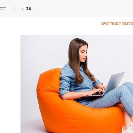
עב
דלג 
לגות לסטודנטים