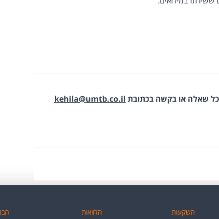
ששירתו במילואים.
כל שאלה או בקשה בכתובת
kehila@umtb.co.il
​
השקעות
הלוואות
הבנק