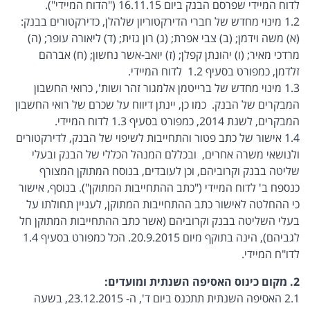
לדוח המיידי שפרסם הבנק ביום 16.11.15 ("הדוח המיידי").
1.2 מינוי מחדש של חברי הדירקטוריון שלהלן, כדירקטורים בבנק:
(א) משה וידמן; (ב) צבי אפרת; (ג) רון גזית; (ד) ליאורה עופר; (ה)
מרדכי מאיר; (ו) יהונתן קפלן; (ז) יואב-אשר נחשון; (ח) אברהם
זלדמן, כמפורט בסעיף 1.2 לדוח המיידי.
1.3 מינוי מחדש של ברייטמן אלמגור זהר ושות', כרואי החשבון
המבקרים של הבנק. כמו כן, יינתן דיווח על שכרם של רואי החשבון
המבקרים, לשנת 2014, כמפורט בסעיף 1.3 לדוח המיידי.
1.4 אישור של כתב פטור והתחייבות לשיפוי של הבנק, לדירקטורים
ולנושאי משרה אחרים, ובכללם המנהל הכללי של הבנק ובעלי
שליטה בבנק וקרוביהם, וכן לעובדים, בנוסח המתוקן המצורף
כנספח ב' לדוח המיידי ("כתב ההתחייבות המתוקן"). בנוסף, אישור
כי ההחלטה לאישור כתב ההתחייבות המתוקן, לעניין תחולתו על
בעלי השליטה בבנק וקרוביהם (אשר כתב ההתחייבות המתוקן חל
לגביהם), הינה בתוקף מיום 20.9.2015. הכל כמפורט בסעיף 1.4
לדו"ח המיידי.
2. מקום כינוס האסיפה השנתית ומועדים:
2.1 האסיפה השנתית תתכנס ביום ד', ה- 23.12.2015, בשעה