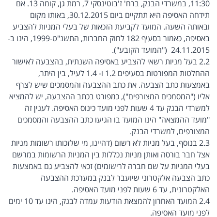
11:30, במשרדי הבנק, ברח' ז'בוטינסקי 7, רמת גן, קומה 13. אם
תידחה האסיפה היא תתקיים ביום 30.12.2015, באותו מקום
ובאותה השעה. המועד לקביעת הזכאות של בעלי המניות להצביע
באסיפה, כאמור בסעיף 182 לחוק החברות, התשנ"ט-1999, הינו ב-
24.11.2015 ("המועד הקובע").
2.2 בעל מניות רשאי להצביע באסיפה השנתית, בהצבעה לאישור
ההחלטות המפורטות בסעיפים 1.2 ו- 1.4 לעיל, בין היתר,
באמצעות כתב הצבעה. את כתב ההצבעה והמסמכים שיש לצרף
אליו ("המסמכים המצורפים"), כמפורט בכתב ההצבעה, יש להמציא
למשרדי הבנק עד 4 שעות לפני מועד כינוס האסיפה. לענין זה
"מועד ההמצאה" הינו המועד בו הגיעו כתב ההצבעה והמסמכים
המצורפים, למשרדי הבנק.
2.3 בנוסף, בעל מניות לא רשום (דהיינו, מי שלזכותו רשומות מניות
אצל חבר בורסה ואותן מניות נכללות בין המניות הרשומות במרשם
בעלי המניות על שם חברה לרישומים) זכאי להצביע גם באמצעות
כתב הצבעה אלקטרוני שיועבר לבנק במערכת ההצבעה
האלקטרונית, עד 6 שעות לפני מועד האסיפה.
2.4 המועד האחרון להמצאת הודעות עמדה לבנק, הינו עד 10 ימים
לפני מועד האסיפה.