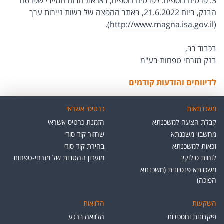
3. פרטים נוספים: לפרטים נוספים, ראו את הדוח המיידי שפרסם
הבנק, ביום 21.6.2022, באתר ההפצה של רשות ניירות ערך
).
http://www.magna.isa.gov.il
(
בכבוד רב,
בנק מזרחי טפחות בע"מ
לדיווחים והודעות קודמים
משכנתאות
כרטיסי אשראי
קבלת הצעה למשכנתא
הזמנת כרטיס אשראי
מחשבון משכנתא
שחזור קוד סודי
זכאות למשכנתא
בחירת קוד סודי
לוחות סילוקין
מועדון ההטבות של מזרחי-טפחות
משכנתא פנסיונית (משכנתא
הפוכה)
השקעות
הלוואות
פיקדונות וחסכונות
הלוואה ברגע