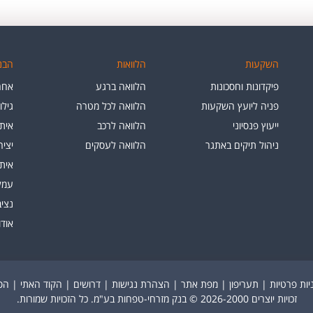
השקעות
הלוואות
הבנק
פיקדונות וחסכונות
הלוואה ברגע
אחרי
פניה ליועץ השקעות
הלוואה לכל מטרה
גילו
ייעוץ פנסיוני
הלוואה לרכב
איתו
ניהול תיקים באתגר
הלוואה לעסקים
יצי
איתו
עמלו
נציב
אוד
יות פרטיות
|
תעריפון
|
מפת אתר
|
הצהרת נגישות
|
דרושים
|
הקוד האתי
|
הסר
זכויות יוצרים 2026-2000 © בנק מזרחי-טפחות בע"מ. כל הזכויות שמורות.