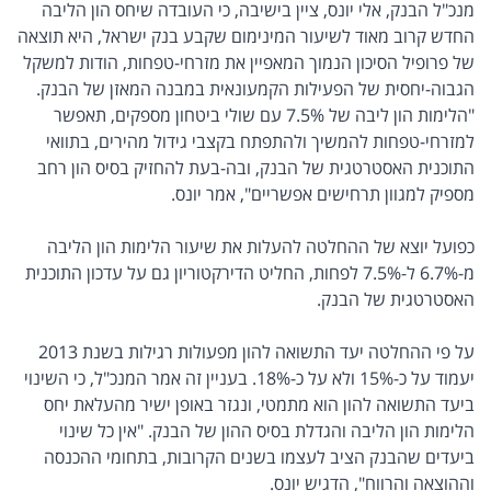
מנכ"ל הבנק, אלי יונס, ציין בישיבה, כי העובדה שיחס הון הליבה
החדש קרוב מאוד לשיעור המינימום שקבע בנק ישראל, היא תוצאה
של פרופיל הסיכון הנמוך המאפיין את מזרחי-טפחות, הודות למשקל
הגבוה-יחסית של הפעילות הקמעונאית במבנה המאזן של הבנק.
"הלימות הון ליבה של 7.5% עם שולי ביטחון מספקים, תאפשר
למזרחי-טפחות להמשיך ולהתפתח בקצבי גידול מהירים, בתוואי
התוכנית האסטרטגית של הבנק, ובה-בעת להחזיק בסיס הון רחב
מספיק למגוון תרחישים אפשריים", אמר יונס.
כפועל יוצא של ההחלטה להעלות את שיעור הלימות הון הליבה
מ-6.7% ל-7.5% לפחות, החליט הדירקטוריון גם על עדכון התוכנית
האסטרטגית של הבנק.
על פי ההחלטה יעד התשואה להון מפעולות רגילות בשנת 2013
יעמוד על כ-15% ולא על כ-18%. בעניין זה אמר המנכ"ל, כי השינוי
ביעד התשואה להון הוא מתמטי, ונגזר באופן ישיר מהעלאת יחס
הלימות הון הליבה והגדלת בסיס ההון של הבנק. "אין כל שינוי
ביעדים שהבנק הציב לעצמו בשנים הקרובות, בתחומי ההכנסה
וההוצאה והרווח", הדגיש יונס.