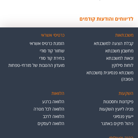
לדיווחים והודעות קודמים
משכנתאות
כרטיסי אשראי
קבלת הצעה למשכנתא
הזמנת כרטיס אשראי
מחשבון משכנתא
שחזור קוד סודי
זכאות למשכנתא
בחירת קוד סודי
לוחות סילוקין
מועדון ההטבות של מזרחי-טפחות
משכנתא פנסיונית (משכנתא
הפוכה)
השקעות
הלוואות
פיקדונות וחסכונות
הלוואה ברגע
פניה ליועץ השקעות
הלוואה לכל מטרה
ייעוץ פנסיוני
הלוואה לרכב
ניהול תיקים באתגר
הלוואה לעסקים
הבנק ופעילותו