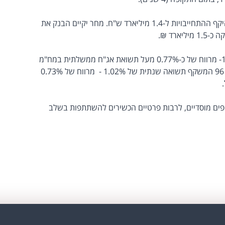
בשלב המוסדי שהתקיים ביום חמישי הגיע היקף ההתחייבויות ל-1.4 מיליארד ש"ח. מחר יקיים הבנק את
ארד ₪.
תשואת הסגירה בסדרה 35 עמדה על 1.52%- מרווח של כ-0.77% מעל תשואת אג"ח ממשלתית במח"מ
מקביל. מחיר הניכיון של סדרה 36 נקבע על 96 המשקף תשואה שנתית של 1.02% - מרווח של 0.73%
עו ממגוון גופים מוסדיים, לרבות פרטיים הכשירים להשתתפות בשלב