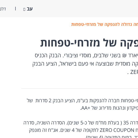
עב
דלג 
ה גדולה להנפקה של מזרחי-טפחות
קה של מזרחי-טפחות
חי-טפחות צפוי לגייס כ-1.5 מיליארד ₪ בשני שלבים, מוסדי וציבורי. הבנק הכניס
ה מוסדית שבוצעה אי פעם בישראל, הציע הבנק
במסגרת ההנפקה, שבוצעה באמצעות מזרחי-טפחות חברה להנפקות בע"מ, הציע הבנק 2 סדרות של
ון ונהנות מדירוג של +AA.
סדרה אחת היא הרחבה של סדרה קיימת - סדרה 35 ( בעלת מח"מ של כ-5 שנים). הסדרה השניה, סדרה
לתקופה של 4 שנים. אג"ח זה מונפק
ם התקופה (4 שנים).