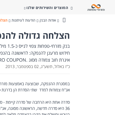
המוצרים והשירותים שלנו
אודות הבנק
הודעות לעיתונות
הצלח
בנק
מזרחי-טפחות
הצלחה גדולה להנפ
בנק מזר
חידוש מרענן להנפקה: לראשונה בהנפק
איגרת חוב צמודה מסוג .ZERO COUPON .
כ"ז באלול, תשע"ג, 02 בספטמבר, 2013
אג"ח צמודות למדד שתי הסדרת הן בדרגת פיקד
36 היא סדרה חדשה, הראשונה מסוגה, אג"ח ZERO COUPON
בניכיון ומשלם את הקרן בהצמדה מלאה למדד, בתו