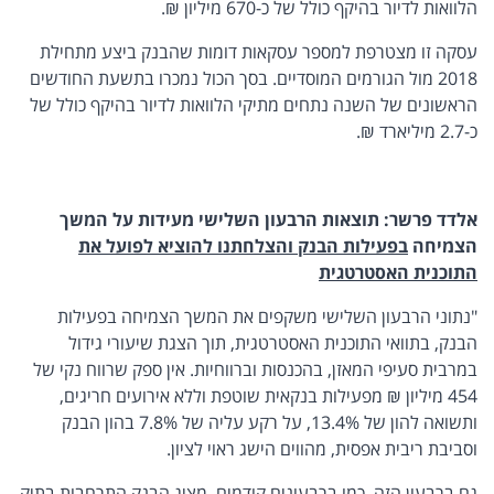
הלוואות לדיור בהיקף כולל של כ-670 מיליון ₪.
עסקה זו מצטרפת למספר עסקאות דומות שהבנק ביצע מתחילת
2018 מול הגורמים המוסדיים. בסך הכול נמכרו בתשעת החודשים
הראשונים של השנה נתחים מתיקי הלוואות לדיור בהיקף כולל של
כ-2.7 מיליארד ₪.
אלדד פרשר: תוצאות הרבעון השלישי מעידות על המשך
הצמיחה
בפעילות הבנק והצלחתנו להוציא לפועל את
התוכנית האסטרטגית
"נתוני הרבעון השלישי משקפים את המשך הצמיחה בפעילות
הבנק, בתוואי התוכנית האסטרטגית, תוך הצגת שיעורי גידול
במרבית סעיפי המאזן, בהכנסות וברווחיות. אין ספק שרווח נקי של
454 מיליון ₪ מפעילות בנקאית שוטפת וללא אירועים חריגים,
ותשואה להון של 13.4%, על רקע עליה של 7.8% בהון הבנק
וסביבת ריבית אפסית, מהווים הישג ראוי לציון.
גם ברבעון הזה, כמו ברבעונים קודמים, מציג הבנק התרחבות בתיק