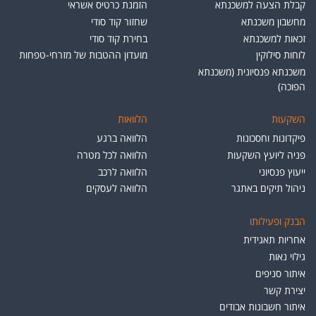
קבלת הצעה למשכנתא
הזמנת כרטיס אשראי
מחשבון משכנתא
שחזור קוד סודי
זכאות למשכנתא
בחירת קוד סודי
לוחות סילוקין
מועדון ההטבות של מזרחי-טפחות
משכנתא פנסיונית (משכנתא
הפוכה)
השקעות
הלוואות
פיקדונות וחסכונות
הלוואה ברגע
פניה ליועץ השקעות
הלוואה לכל מטרה
ייעוץ פנסיוני
הלוואה לרכב
ניהול תיקים באתגר
הלוואה לעסקים
הבנק ופעילותו
אחריות תאגידית
גילוי נאות
איתור סניפים
יצירת קשר
איתור חשבונות אבודים