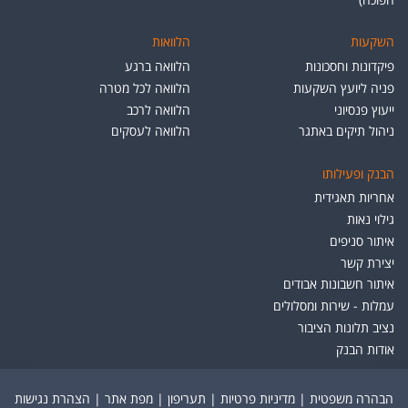
השקעות
הלוואות
פיקדונות וחסכונות
הלוואה ברגע
פניה ליועץ השקעות
הלוואה לכל מטרה
ייעוץ פנסיוני
הלוואה לרכב
ניהול תיקים באתגר
הלוואה לעסקים
הבנק ופעילותו
אחריות תאגידית
גילוי נאות
איתור סניפים
יצירת קשר
איתור חשבונות אבודים
עמלות - שירות ומסלולים
נציב תלונות הציבור
אודות הבנק
הבהרה משפטית
|
מדיניות פרטיות
|
תעריפון
|
מפת אתר
|
הצהרת נגישות