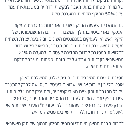
לקוחות שביקשו לדחות את החזרי המשכנתא למספר חודשים. חלקו
של מזרחי טפחות במתן מענה לבקשות הדחייה במשכנתאות עמד
על כ-50% מהיקף הדחיות במערכת כולה.
גם המהלכים שעשה הבנק בשנים האחרונות בהגברת המיקוד
העסקי, באו לביטוי במהלך המשבר. ההרחבה המשמעותית של
היקף האשראי לעסקים בסגמנטים השונים, ובה בעת יצירת תשתית
מעולה המאפשרת זמינות ומהירות תגובה, הביאו לביקוש גדול
להלוואות במסגרת קרנות המדינה לעסקים. למעלה מ-21%
מהאשראי בקרנות הועמד על ידי מזרחי-טפחות, מעבר לחלקנו
היחסי בתחומים אלה.
תפיסת השירות ההיברידית הייחודית שלנו, המשלבת באופן
אופטימלי בין שירות אנושי וערוצים דיגיטליים, סייעה לבנק להתגבר
על כל המגבלות והקשיים האובייקטיביים, ולהעניק למגוון לקוחותיו
שירות רציף וזמין. הודות לעובדינו המסורים והמחויבים, כל סניפי
הבנק פעלו וגם בסניפים שהוגדרו "לא ייעודיים" הוענק שירות אישי
לאוכלוסיות מיוחדות, וללקוחות שקבעו פגישה מראש.
למרות מבנה המאזן הייחודי ופרופיל הסיכון הנמוך של תיק האשראי