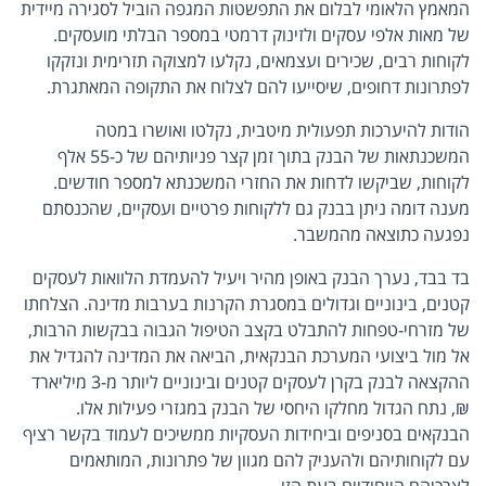
המאמץ הלאומי לבלום את התפשטות המגפה הוביל לסגירה מיידית
של מאות אלפי עסקים ולזינוק דרמטי במספר הבלתי מועסקים.
לקוחות רבים, שכירים ועצמאים, נקלעו למצוקה תזרימית ונזקקו
לפתרונות דחופים, שיסייעו להם לצלוח את התקופה המאתגרת.
הודות להיערכות תפעולית מיטבית, נקלטו ואושרו במטה
המשכנתאות של הבנק בתוך זמן קצר פניותיהם של כ-55 אלף
לקוחות, שביקשו לדחות את החזרי המשכנתא למספר חודשים.
מענה דומה ניתן בבנק גם ללקוחות פרטיים ועסקיים, שהכנסתם
נפגעה כתוצאה מהמשבר.
בד בבד, נערך הבנק באופן מהיר ויעיל להעמדת הלוואות לעסקים
קטנים, בינוניים וגדולים במסגרת הקרנות בערבות מדינה. הצלחתו
של מזרחי-טפחות להתבלט בקצב הטיפול הגבוה בבקשות הרבות,
אל מול ביצועי המערכת הבנקאית, הביאה את המדינה להגדיל את
ההקצאה לבנק בקרן לעסקים קטנים ובינוניים ליותר מ-3 מיליארד
₪, נתח הגדול מחלקו היחסי של הבנק במגזרי פעילות אלו.
הבנקאים בסניפים וביחידות העסקיות ממשיכים לעמוד בקשר רציף
עם לקוחותיהם ולהעניק להם מגוון של פתרונות, המותאמים