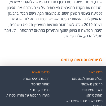
שלנו, נקטנו גישה מוטת סיכון בתחום ההפרשה להפסדי אשראי,
והגדלנו את מקדם ההפרשה האיכותית על-פי הערכתנו את הסיכון
לפגיעה בענפי המשק השונים. כתוצאה מכך, רשם הבנק ברבעון
הראשון לבדו הוצאות להפסדי אשראי בסכום דומה לזה שנעשה
בשנת 2019 כולה. לאור חוסר הוודאות המאפיין תקופה משברית,
תיבחן הפרשה זו באופן שוטף ותתעדכן בהתאם להתפתחויות", אמר
מנכ"ל הבנק, אלדד פרשר.​
לדיווחים והודעות קודמים
משכנתאות
כרטיסי אשראי
קבלת הצעה למשכנתא
הזמנת כרטיס אשראי
מחשבון משכנתא
שחזור קוד סודי
זכאות למשכנתא
בחירת קוד סודי
לוחות סילוקין
מועדון ההטבות של מזרחי-טפחות
משכנתא פנסיונית (משכנתא
הפוכה)