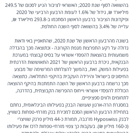
בהשוואה לסוף שנת 2020; האשראי לציבור הגיע לסכום של 249.5
מיליארד ₪, גידול של 1.6% לעומת הרבעון הרביעי של 2020
ופיקדונות הציבור ברבעון הראשון הסתכמו ב-293.8 מיליארד ₪,
עלייה של 3.4% בהשוואה לסוף השנה החולפת.
בשונה מהרבעון הראשון של שנת 2020, שהתאפיין באי ודאות
גדולה על רקע התפרצות מגפת הקורונה - וכתוצאה מכך בהגדלה
משמעותית בהוצאות להפסדי אשראי על בסיס קבוצתי במערכת
הבנקאית, ניכרת ברבעון הראשון של 2021 התאוששות הדרגתית
בפעילות המשק. זאת, בהמשך להצלחתו המרשימה של מבצע
החיסונים בישראל והירידה העקבית בהיקפי התחלואה. כתוצאה
מכך נרשמה ברבעון הראשון של השנה התמתנות בהיקף ההוצאה
הכוללת להפסדי אשראי וייחוס ההפרשה הקבוצתית, בהדרגה,
לתחומים ולווים ספציפיים.
במסגרת הרה-ארגון שעושה הבנק בפעילותו הבינלאומית, נחתם
בתחילת הרבעון הראשון הסכם למכירת בנק מזרחי-טפחות בשוויץ,
לבנק Hyposwiss מז'נבה, תמורת כ-44 מיליון פרנק שוויצרי
(כ-160 מיליון ₪). בעקבות כך צפוי מזרחי-טפחות לרכז את פעילותו