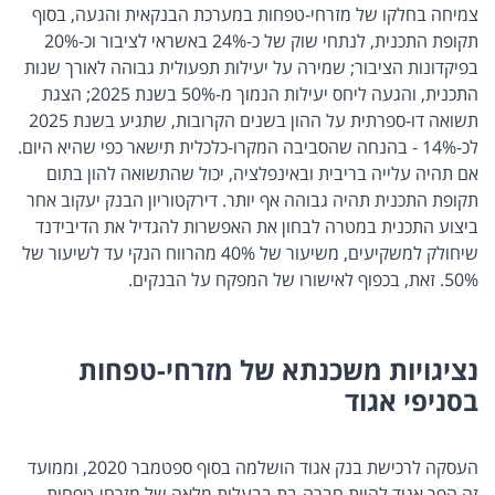
צמיחה בחלקו של מזרחי-טפחות במערכת הבנקאית והגעה, בסוף
תקופת התכנית, לנתחי שוק של כ-24% באשראי לציבור וכ-20%
בפיקדונות הציבור; שמירה על יעילות תפעולית גבוהה לאורך שנות
התכנית, והגעה ליחס יעילות הנמוך מ-50% בשנת 2025; הצגת
תשואה דו-ספרתית על ההון בשנים הקרובות, שתגיע בשנת 2025
לכ-14% - בהנחה שהסביבה המקרו-כלכלית תישאר כפי שהיא היום.
אם תהיה עלייה בריבית ובאינפלציה, יכול שהתשואה להון בתום
תקופת התכנית תהיה גבוהה אף יותר. דירקטוריון הבנק יעקוב אחר
ביצוע התכנית במטרה לבחון את האפשרות להגדיל את הדיבידנד
שיחולק למשקיעים, משיעור של 40% מהרווח הנקי עד לשיעור של
50%. זאת, בכפוף לאישורו של המפקח על הבנקים.
נציגויות משכנתא של מזרחי-טפחות
בסניפי אגוד
העסקה לרכישת בנק אגוד הושלמה בסוף ספטמבר 2020, וממועד
זה הפך אגוד להיות חברה-בת בבעלות מלאה של מזרחי-טפחות.