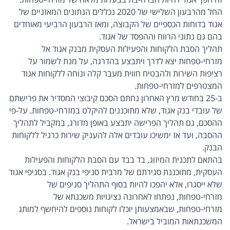
החל מהרבעון השלישי של 2020 נכללים הנתונים המאזניים של
אגוד בדוחות הכספיים של הקבוצה, ומאז הרבעון הרביעי מאוחדים
בהם גם נתוני הרווח וההפסד של אגוד.
תהליך הסבת הלקוחות והפעילות העסקית מבנק אגוד אל
מזרחי-טפחות יצא לדרך ויתבצע בהדרגה, על מנת לשמור על
רציפות השירות ולהבטיח חווית מעבר קלה ונוחה ללקוחות אגוד
המצטרפים למזרחי-טפחות.
ב-25 בחודש מרץ האחרון נחתם הסכם קיבוצי המסדיר את פרישתם
של עובדי בנק אגוד, שלא מתוכננים להיקלט במזרחי-טפחות. על-פי
ההסכם, גם תהליך הפרישה יתבצע באופן מדורג, במקביל לתהליך
ההסבה, ועד אז ימשיכו עובדים אלה להעניק שירות כרגיל ללקוחות
הבנק.
בהתאם לתכנית המיזוג, בד בבד עם הסבת הלקוחות והפעילות
העסקית, מתוכננת סגירתם של מרבית סניפי בנק אגוד. בסניפי אגוד
שלא ייסגרו, אלא יהפכו להיות בסוף התהליך סניפים של
מזרחי-טפחות, נפתחו לאחרונה נציגויות משכנתא של
מזרחי-טפחות, שבאמצעותן יוכלו לקוחות נוספים להיחשף למותג
המשכנתאות המוביל בישראל.