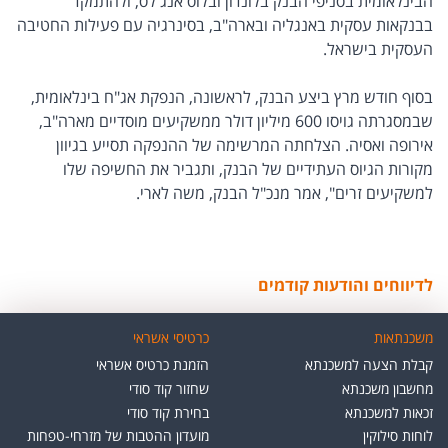
הבינלאומית בסניפי הבנק בלונדון ובלוס אנג'לס, ולהתמקד
בבנקאות עסקית באנגליה ובארה"ב, בסינרגיה עם פעילות החטיבה
העסקית בישראל.
בסוף חודש מרץ ביצע הבנק, לראשונה, הנפקת אג"ח בינלאומית,
שבמסגרתה גויסו 600 מיליון דולר ממשקיעים מוסדיים מארה"ב,
אירופה ואסיה. הצלחתה המרשימה של ההנפקה תסייע בגיוון
מקורות הגיוס העתידיים של הבנק, ותגביר את החשיפה שלו
למשקיעים זרים", אמר מנכ"ל הבנק, משה לארי.
לדיווחים והודעות קודמים
משכנתאות
כרטיסי אשראי
קבלת הצעה למשכנתא
הזמנת כרטיס אשראי
מחשבון משכנתא
שחזור קוד סודי
זכאות למשכנתא
בחירת קוד סודי
לוחות סילוקין
מועדון ההטבות של מזרחי-טפחות