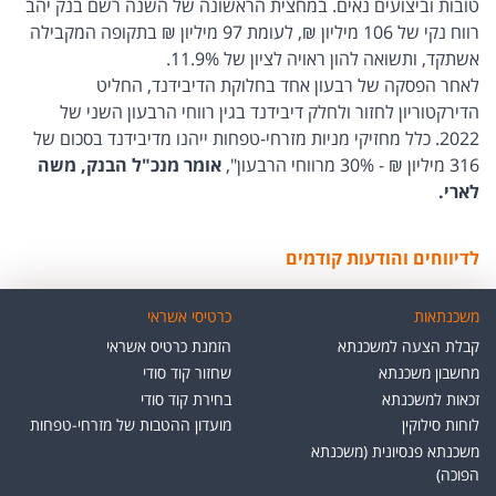
טובות וביצועים נאים. במחצית הראשונה של השנה רשם בנק יהב
רווח נקי של 106 מיליון ₪, לעומת 97 מיליון ₪ בתקופה המקבילה
אשתקד, ותשואה להון ראויה לציון של 11.9%.
לאחר הפסקה של רבעון אחד בחלוקת הדיבידנד, החליט
הדירקטוריון לחזור ולחלק דיבידנד בגין רווחי הרבעון השני של
2022. כלל מחזיקי מניות מזרחי-טפחות ייהנו מדיבידנד בסכום של
316 מיליון ₪ - 30% מרווחי הרבעון",
אומר מנכ"ל הבנק, משה
לארי.
לדיווחים והודעות קודמים
משכנתאות
כרטיסי אשראי
קבלת הצעה למשכנתא
הזמנת כרטיס אשראי
מחשבון משכנתא
שחזור קוד סודי
זכאות למשכנתא
בחירת קוד סודי
לוחות סילוקין
מועדון ההטבות של מזרחי-טפחות
משכנתא פנסיונית (משכנתא
הפוכה)