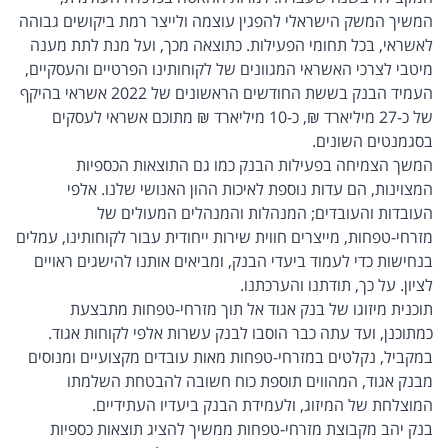
המשיך המשק הישראלי להפגין עוצמה ולייצר רמת ביקושים גבוהה
לאשראי, בכל תחומי הפעילות. כתוצאה מכך, ועל מנת לתת מענה
מיטבי לצרכי האשראי המגוונים של לקוחותינו הפרטיים והעסקיים,
העמיד הבנק בששת החודשים הראשונים של 2022 אשראי בהיקף
של כ-27 מיליארד ₪, כ-10 מיליארד ₪ מתוכם אשראי לעסקים
בסגמנטים השונים.
המשך הצמיחה בפעילות הבנק כמו גם התוצאות הכספיות
המצוינות, הם עדות נוספת לאיכות ההון האנושי שלנו. אלפי
העובדות והעובדים; המנהלות והמנהלים המעולים של
מזרחי-טפחות, מייצרים חווית שירות ייחודית עבור לקוחותינו, עמלים
בנחישות כדי לעמוד ביעדי הבנק, ומביאים אותנו להישגים ראויים
לציון. על כך, תודתנו והערכתנו.
תוכנית מיזוגו של בנק אגוד אל תוך מזרחי-טפחות מתבצעת
כמתוכנן, ועד עתה כבר הוסבו לבנק עשרות אלפי לקוחות אגוד.
במקביל, נקלטים במזרחי-טפחות מאות עובדים מקצועיים ומנוסים
מבנק אגוד, המהווים תוספת כוח חשובה להבטחת השלמתו
המוצלחת של המיזוג, ולעמידת הבנק ביעדיו העתידיים.
בנק יהב מקבוצת מזרחי-טפחות ממשיך להציג תוצאות כספיות