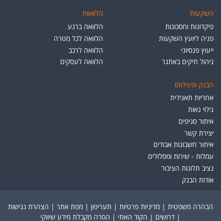
השקעות
הלוואות
פיקדונות וחסכונות
הלוואה ברגע
פניה ליועץ השקעות
הלוואה לכל מטרה
ייעוץ פנסיוני
הלוואה לרכב
ניהול תיקים באתגר
הלוואה לעסקים
הבנק ופעילותו
אחריות תאגידית
גילוי נאות
איתור סניפים
יצירת קשר
איתור חשבונות אבודים
עמלות - שירות ומסלולים
נציב תלונות הציבור
אודות הבנק
הבהרה משפטית
|
מדיניות פרטיות
|
תעריפון
|
מפת אתר
|
הצהרת נגישות
|
דרושים
|
הקוד האתי
|
הסרה מקבלת מידע שיווקי