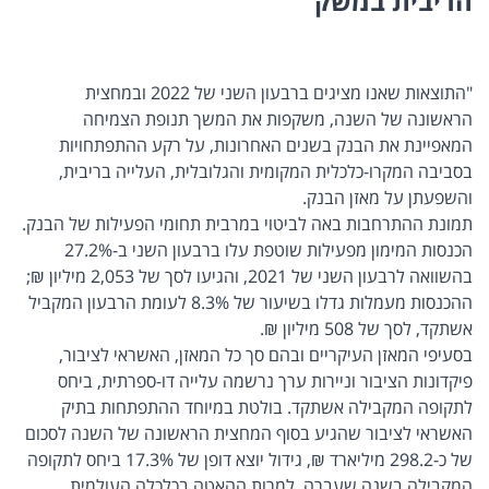
הריבית במשק
"התוצאות שאנו מציגים ברבעון השני של 2022 ובמחצית
הראשונה של השנה, משקפות את המשך תנופת הצמיחה
המאפיינת את הבנק בשנים האחרונות, על רקע ההתפתחויות
בסביבה המקרו-כלכלית המקומית והגלובלית, העלייה בריבית,
והשפעתן על מאזן הבנק.
תמונת ההתרחבות באה לביטוי במרבית תחומי הפעילות של הבנק.
הכנסות המימון מפעילות שוטפת עלו ברבעון השני ב-27.2%
בהשוואה לרבעון השני של 2021, והגיעו לסך של 2,053 מיליון ₪;
ההכנסות מעמלות גדלו בשיעור של 8.3% לעומת הרבעון המקביל
אשתקד, לסך של 508 מיליון ₪.
בסעיפי המאזן העיקריים ובהם סך כל המאזן, האשראי לציבור,
פיקדונות הציבור וניירות ערך נרשמה עלייה דו-ספרתית, ביחס
לתקופה המקבילה אשתקד. בולטת במיוחד ההתפתחות בתיק
האשראי לציבור שהגיע בסוף המחצית הראשונה של השנה לסכום
של כ-298.2 מיליארד ₪, גידול יוצא דופן של 17.3% ביחס לתקופה
המקבילה בשנה שעברה. למרות ההאטה בכלכלה העולמית,