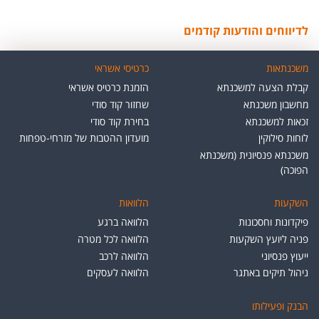
לדיווחים והודעות קודמים
משכנתאות
כרטיסי אשראי
קבלת הצעה למשכנתא
הזמנת כרטיס אשראי
מחשבון משכנתא
שחזור קוד סודי
זכאות למשכנתא
בחירת קוד סודי
לוחות סילוקין
מועדון ההטבות של מזרחי-טפחות
משכנתא פנסיונית (משכנתא
הפוכה)
השקעות
הלוואות
פיקדונות וחסכונות
הלוואה ברגע
פניה ליועץ השקעות
הלוואה לכל מטרה
ייעוץ פנסיוני
הלוואה לרכב
ניהול תיקים באתגר
הלוואה לעסקים
הבנק ופעילותו