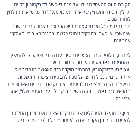
תקופת חוזה ההעסקה שלו, על מנת לאפשר לדירקטוריון לקיים
תהליך מסודר ומעמיק של איתור ומינוי מנכ"ל חדש, שלא תחת לחץ
לוחות זמנים.
"כהונתי כמנכ"ל מזרחי-טפחות היא התקופה הארוכה ביותר שבה
שימשתי, אי פעם, בתפקיד ניהולי כלשהו במגזר הציבורי והעסקי",
אמר יונס.
לדבריו, חילופי הגברי הצפויים ייטיבו עם הבנק ויסייעו לו להמשיך
ולהתפתח, באמצעות רעיונות וכוחות חדשים.
יונס קרא לדירקטוריון להתחיל מוקדם ככל האפשר בתהליך של
איתור ומינוי מנכ"ל חדש, על מנת להבטיח רציפות והמשכיות
בפעילות הבנק, ולצמצם למינימום את תקופת הביניים ואי-הוודאות.
"זהו אינטרס ראשון במעלה של הבנק וכל בעלי העניין שלו", אמר
אלי יונס.
יצוין, כי מועצת המנהלים של הבנק בראשות משה וידמן החליטה
להקים כבר בזמן הקרוב ועדה לאיתור מנהל כללי חדש לבנק.