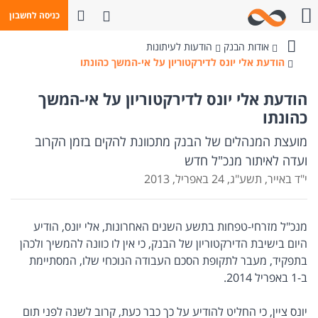
פתח חיפוש
כניסה לחשבון
חייגו אלינו
אודות הבנק
הודעות לעיתונות
בנק
הודעת אלי יונס לדירקטוריון על אי-המשך כהונתו
מזרחי-טפחות
הודעת אלי יונס לדירקטוריון על אי-המשך
כהונתו
מועצת המנהלים של הבנק מתכוונת להקים בזמן הקרוב
ועדה לאיתור מנכ"ל חדש
י"ד באייר, תשע"ג, 24 באפריל, 2013
מנכ"ל מזרחי-טפחות בתשע השנים האחרונות, אלי יונס, הודיע
היום בישיבת הדירקטוריון של הבנק, כי אין לו כוונה להמשיך ולכהן
בתפקיד, מעבר לתקופת הסכם העבודה הנוכחי שלו, המסתיימת
ב-1 באפריל 2014.
יונס ציין, כי החליט להודיע על כך כבר כעת, קרוב לשנה לפני תום