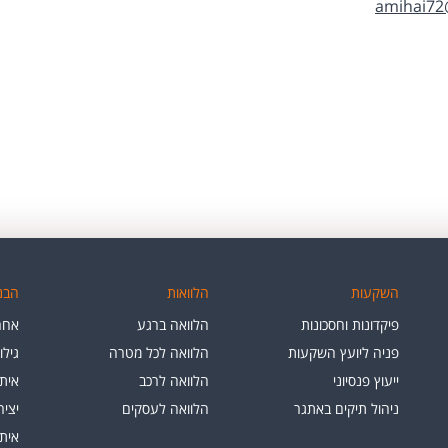
amihai72
השקעות
הלוואות
הבנק
פיקדונות וחסכונות
הלוואה ברגע
אחרי
פניה ליועץ השקעות
הלוואה לכל מטרה
גילו
ייעוץ פנסיוני
הלוואה לרכב
איתו
ניהול תיקים באתגר
הלוואה לעסקים
יצי
איתו