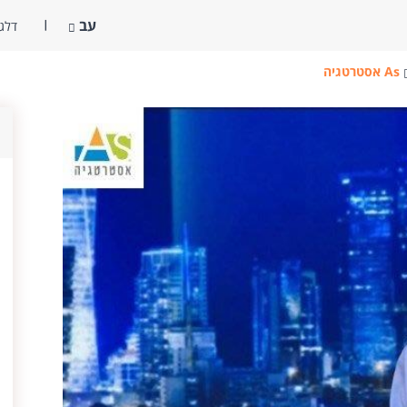
עב
דלג 
As אסטרטגיה