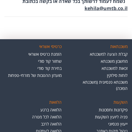
נשמח לעמוד לרשותך בכל שאלה או בקשה בכתובת
​
kehila@umtb.co.il
משכנתאות
כרטיסי אשראי
קבלת הצעה למשכנתא
הזמנת כרטיס אשראי
מחשבון משכנתא
שחזור קוד סודי
זכאות למשכנתא
בחירת קוד סודי
לוחות סילוקין
מועדון ההטבות של מזרחי-טפחות
משכנתא פנסיונית (משכנתא
הפוכה)
השקעות
הלוואות
פיקדונות וחסכונות
הלוואה ברגע
פניה ליועץ השקעות
הלוואה לכל מטרה
ייעוץ פנסיוני
הלוואה לרכב
ניהול תיקים באתגר
הלוואה לעסקים