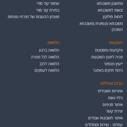
מחשבון משכנתא
שחזור קוד סודי
זכאות למשכנתא
בחירת קוד סודי
לוחות סילוקין
מועדון ההטבות של מזרחי-טפחות
משכנתא פנסיונית (משכנתא
הפוכה)
השקעות
הלוואות
פיקדונות וחסכונות
הלוואה ברגע
פניה ליועץ השקעות
הלוואה לכל מטרה
ייעוץ פנסיוני
הלוואה לרכב
ניהול תיקים באתגר
הלוואה לעסקים
הבנק ופעילותו
אחריות תאגידית
גילוי נאות
איתור סניפים
יצירת קשר
איתור חשבונות אבודים
עמלות - שירות ומסלולים