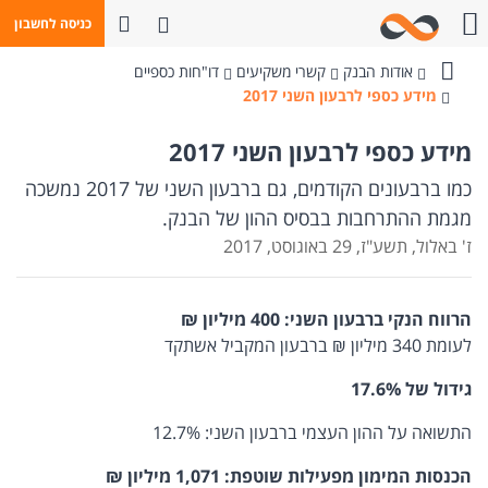
פתח חיפוש
כניסה לחשבון
חייגו אלינו
אודות הבנק
קשרי משקיעים
דו"חות כספיים
בנק
מידע כספי לרבעון השני 2017
מזרחי-טפחות
מידע כספי לרבעון השני 2017
כמו ברבעונים הקודמים, גם ברבעון השני של 2017 נמשכה
מגמת ההתרחבות בבסיס ההון של הבנק.
ז' באלול, תשע"ז, 29 באוגוסט, 2017
הרווח הנקי ברבעון השני:
400 מיליון ₪
לעומת 340 מיליון ₪ ברבעון המקביל אשתקד
גידול של 17.6%
התשואה על ההון העצמי ברבעון השני: 12.7%
הכנסות המימון מפעילות שוטפת: 1,071 מיליון ₪