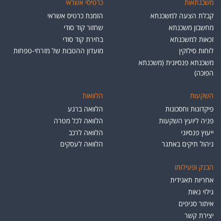
משכנתאות
כרטיסי אשראי
קבלת הצעה למשכנתא
הזמנת כרטיס אשראי
מחשבון משכנתא
שחזור קוד סודי
זכאות למשכנתא
בחירת קוד סודי
לוחות סילוקין
מועדון ההטבות של מזרחי-טפחות
משכנתא פנסיונית (משכנתא
הפוכה)
השקעות
הלוואות
פיקדונות וחסכונות
הלוואה ברגע
פניה ליועץ השקעות
הלוואה לכל מטרה
ייעוץ פנסיוני
הלוואה לרכב
ניהול תיקים באתגר
הלוואה לעסקים
הבנק ופעילותו
אחריות תאגידית
גילוי נאות
איתור סניפים
יצירת קשר