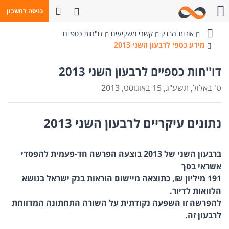
פתח חיפוש
כניסה לחשבון
חייגו אלינו
אודות הבנק
קשרי משקיעים
דו"חות כספיים
בנק
מידע כספי לרבעון השני 2013
מזרחי-טפחות
דו''חות כספיים לרבעון השני 2013
ט' באלול, תשע"ג, 15 באוגוסט, 2013
נתונים עיקריים לרבעון השני 2013
ב
רבעו
ן השני של 2013 בוצעה
הפרשה חד-פעמית
להפסדי
אשראי בסך
191 מיליון ₪, כתוצאה מיישום הוראות בנק ישראל בנושא
הלוואות לדיור.
להפרשה זו השפעה נקודתית על השורה התחתונה המדווחת
לרבעון זה.