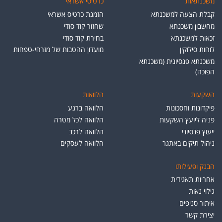
משכנתאות
כרטיסי אשראי
קבלת הצעה למשכנתא
הזמנת כרטיס אשראי
מחשבון משכנתא
שחזור קוד סודי
זכאות למשכנתא
בחירת קוד סודי
לוחות סילוקין
מועדון ההטבות של מזרחי-טפחות
משכנתא פנסיונית (משכנתא
הפוכה)
השקעות
הלוואות
פיקדונות וחסכונות
הלוואה ברגע
פניה ליועץ השקעות
הלוואה לכל מטרה
ייעוץ פנסיוני
הלוואה לרכב
ניהול תיקים באתגר
הלוואה לעסקים
הבנק ופעילותו
אחריות תאגידית
גילוי נאות
איתור סניפים
יצירת קשר