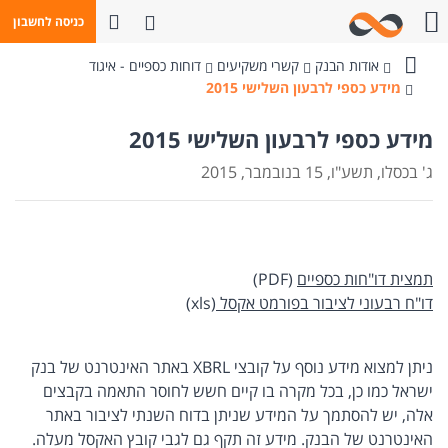
פתח חיפוש
כניסה לחשבון
חייגו אלינו
אודות הבנק
קשרי משקיעים
דוחות כספיים - איגוד
בנק
מידע כספי לרבעון השלישי 2015
מזרחי-טפחות
מידע כספי לרבעון השלישי 2015
ג' בכסלו, תשע"ו, 15 בנובמבר, 2015
​תמצית דו"חות כספיים
(PDF)
דו"ח רבעוני לציבור בפורמ​​ט אקסל​​
(xls)
ניתן למצוא מידע נוסף על קובצי XBRL באתר האינטרנט של בנק
ישראל​ ​כמו כן, בכל מקרה בו קיים חשש לחוסר התאמה בקבצים
אלה, יש להסתמך על המידע שניתן בדוח השנתי לציבור באתר
האינטרנט של הבנק. מידע זה תקף גם לגבי קובץ האקסל מעלה.