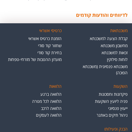
לדיווחים והודעות קודמים
משכנתאות
כרטיסי אשראי
קבלת הצעה למשכנתא
הזמנת כרטיס אשראי
מחשבון משכנתא
שחזור קוד סודי
זכאות למשכנתא
בחירת קוד סודי
לוחות סילוקין
מועדון ההטבות של מזרחי-טפחות
משכנתא פנסיונית (משכנתא
הפוכה)
השקעות
הלוואות
פיקדונות וחסכונות
הלוואה ברגע
פניה ליועץ השקעות
הלוואה לכל מטרה
ייעוץ פנסיוני
הלוואה לרכב
ניהול תיקים באתגר
הלוואה לעסקים
הבנק ופעילותו