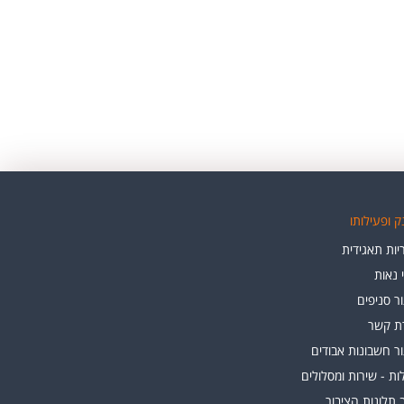
 ופעילותו
ות תאגידית
י נאות
ר סניפים
רת קשר
ר חשבונות אבודים
ת - שירות ומסלולים
 תלונות הציבור