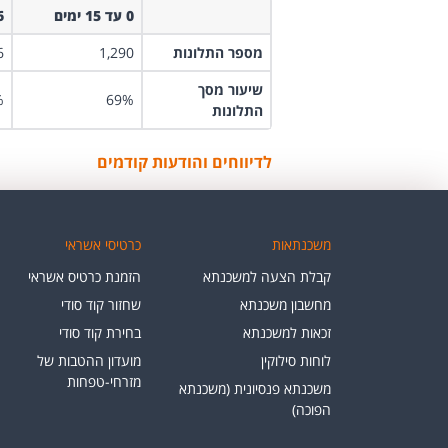
0 עד 15 ימים
16 ע
מספר התלונות
1,290
6
שיעור מסך
%
69%
התלונות
לדיווחים והודעות קודמים
משכנתאות
כרטיסי אשראי
קבלת הצעה למשכנתא
הזמנת כרטיס אשראי
מחשבון משכנתא
שחזור קוד סודי
זכאות למשכנתא
בחירת קוד סודי
לוחות סילוקין
מועדון ההטבות של
מזרחי-טפחות
משכנתא פנסיונית (משכנתא
הפוכה)