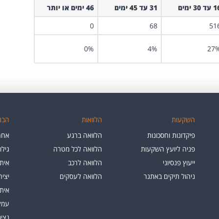
ד 30 ימים
31 עד 45 ימים
46 ימים או יותר
0
68
51
0%
4%
27
השקעות
הלוואות
הבנק
פיקדונות וחסכונות
הלוואה ברגע
אחרי
פניה ליועץ השקעות
הלוואה לכל מטרה
גילו
ייעוץ פנסיוני
הלוואה לרכב
איתו
ניהול תיקים באתגר
הלוואה לעסקים
יצי
איתו
עמלו
נציב