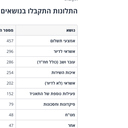
התלונות התקבלו בנושאים 
נושא
מספר הת
אמצעי תשלום
457
אשראי לדיור
296
עובר ושב (כולל חח"ד)
286
איכות השירות
254
​אשראי (לא לדיור)
202
​פעילות נוספת של התאגיד
152
​פיקדונות וחסכונות
79
​מט"ח
48
אחר
47