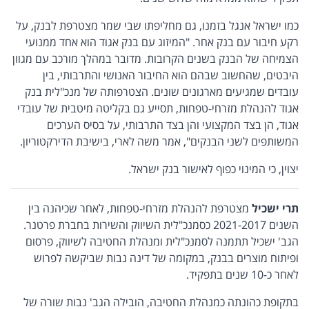
כמו ישראל אנגל בזמנו, גם מחליפתו שבי שמר מצטרפת לבנק, על
רקע חיבור עם בנק אחר. "המיזוג עם בנק אגוד הוא אחד ממנועי
הצמיחה של הבנק בשנים הקרובות. מדובר במהלך מורכב עם מגוון
היבטים, שהחשוב שבהם הוא החיבור האנושי והתרבותי, בין
עובדים שמגיעים מארגונים שונים. הצטרפותה של מנכ"לית בנק
אגוד להנהלת מזרחי-טפחות, תסייע גם בקליטה מיטבית של עובדי
אגוד, הן בצד המקצועי והן בצד התרבותי, על בסיס הערכים
המשותפים לשני הבנקים", אמר משה לארי, בישיבת הדירקטוריון.
יצוין, כי המינוי כפוף לאישור בנק ישראל.
תרי ישכיל
מצטרפת להנהלת מזרחי-טפחות, לאחר שכיהנה בין
השנים 2021-2017 כסמנכ"לית השיווק והשירות בחברת פרטנר.
הגב' ישכיל תתמנה לסמנכ"לית ומנהלת החטיבה לשיווק, פרסום
ופיתוח מוצרים בבנק, במקומה של דינה נבות שביקשה לפרוש
לאחר כ-10 שנים בתפקיד.
בתקופת כהונתה כמנהלת החטיבה, הובילה הגב' נבות שורה של