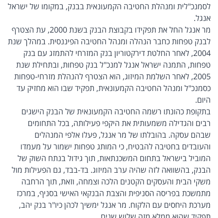
לסמנכ"לית ומנהלת החטיבה הקמעונאית בבנק, במקומו של ישראל
אנגל.
מר אנגל החל את תפקידו בקבוצת הבנק בשנת 2000, עת הצטרף
לבנק טפחות כחבר הנהלה ומנהל החטיבה הפיננסית. במהלך שנת
2004, לאחר החלטת דירקטוריון בנק המזרחי להתמזג עם בנק
טפחות, התמנה ישראל אנגל למנכ"ל בנק טפחות, ובתחילת שנת
2005, לאחר השלמת המיזוג, הוא הצטרף להנהלת מזרחי-טפחות
כסמנכ"ל ומנהל החטיבה הקמעונאית, תפקיד שבו הוא מחזיק עד
היום.
בתקופת כהונתו רשמה החטיבה הקמעונאית של הבנק הישגים
רבים והגדילה משמעותית את היקפי פעילותה, בכל התחומים
שבהם עסקה. בהובלתו של מר אנגל, פעלו אלפי המנהלים
והעובדים בחטיבה להבטיח, כי המותג טפחות ישמור על מעמדו
המוביל בישראל בתחום המשכנתאות, תוך גידול בנתח השוק של
הבנק, בהשוואה לזה שהיה ערב המיזוג. בד-בבד, גם הפעילות מול
משקי הבית והעסקים הקטנים הלכה וצמחה, וזאת, תוך הרחבה
מתמשכת בפריסה הסניפית והצבת הבנקאי האישי בסניף, במרכז
מערכת היחסים עם הלקוח. מר אנגל ימשיך לכהן כיו"ר בנק יהב,
תפקיד שהוא ממלא מזה שלוש שנים.