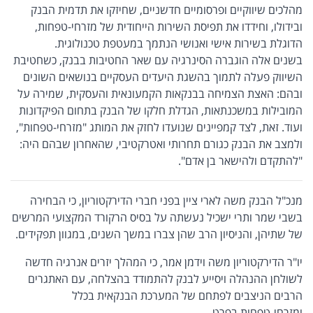
מהלכים שיווקיים ופרסומיים חדשניים, שחיזקו את תדמית הבנק
ובידולו, וחידדו את תפיסת השירות הייחודית של מזרחי-טפחות,
הדוגלת בשירות אישי ואנושי הנתמך במעטפת טכנולוגית.
בשנים אלה הוגברה הסינרגיה עם שאר החטיבות בבנק, כשחטיבת
השיווק פעלה לתמוך בהשגת היעדים העסקיים בנושאים השונים
ובהם: האצת הצמיחה בבנקאות הקמעונאית והעסקית, שמירה על
המובילות במשכנתאות, הגדלת חלקו של הבנק בתחום הפיקדונות
ועוד. זאת, לצד קמפיינים שנועדו לחזק את המותג "מזרחי-טפחות",
ולמצב את הבנק כגורם תחרותי ואטרקטיבי, שהאחרון שבהם היה:
"להתקדם ולהישאר בן אדם".
מנכ"ל הבנק משה לארי ציין בפני חברי הדירקטוריון, כי הבחירה
בשבי שמר ותרי ישכיל נעשתה על בסיס הרקורד המקצועי המרשים
של שתיהן, והניסיון הרב שהן צברו במשך השנים, במגוון תפקידים.
יו"ר הדירקטוריון משה וידמן אמר, כי המהלך יזרים אנרגיה חדשה
לשולחן ההנהלה ויסייע לבנק להתמודד בהצלחה, עם האתגרים
הרבים הניצבים לפתחם של המערכת הבנקאית בכלל
ומזרחי-טפחות בפרט.