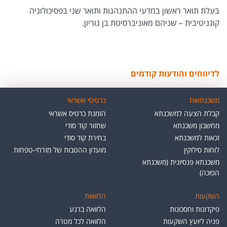
בעלת תואר ראשון במדעי ההתנהגות ותואר שני בפסיכולוגיה
קוגניטיבית – שניהם מאוניברסיטת בן גוריון.
לדיווחים והודעות קודמים
משכנתאות
כרטיסי אשראי
קבלת הצעה למשכנתא
הזמנת כרטיס אשראי
מחשבון משכנתא
שחזור קוד סודי
זכאות למשכנתא
בחירת קוד סודי
לוחות סילוקין
מועדון ההטבות של מזרחי-טפחות
משכנתא פנסיונית (משכנתא
הפוכה)
השקעות
הלוואות
פיקדונות וחסכונות
הלוואה ברגע
פניה ליועץ השקעות
הלוואה לכל מטרה