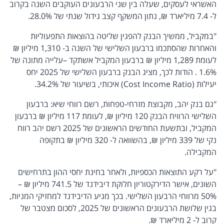
האשראי לעסקים, שעלה בין שני הרבעונים העוקבים השנה בקרוב
ל- 7.4 מיליארד ₪, נתון המשקף קצב גידול שנתי של 28.0%.
"במקביל, ממשיך הבנק להפגין שליטה בהוצאות התפעוליות
והאחרות שהסתכמו ברבעון השלישי של השנה ב- 1,310 מיליון ₪
לעומת 1,289 מיליון ₪ ברבעון המקביל אשתקד –עלייה מתונה של
1.6% . הודות לכך, מציג הבנק ברבעון השלישי של 2025 יחס
יעילות (Cost Income Ratio) איכותי, בשיעור של 34.2%.
"גם בנק יהב, מקבוצת מזרחי-טפחות, רשם רווחי שיא: ברבעון
השלישי הרוויח הבנק 120 מיליון ₪, לעומת 117 מיליון ₪ ברבעון
המקביל, ובתשעת החודשים הראשונים של 2025 רשם יהב רווח
נקי של 339 מיליון ₪, בהשוואה ל- 320 מיליון ₪ בתקופה
המקבילה.
"על רקע התוצאות הכספיות, ולאחר בחינת יחסי ההון בתרחישים
השונים, אישר הדירקטוריון חלוקת דיבידנד של 741.5 מיליון ₪ –
50% מרווחי הרבעון השלישי. בכך מגיע הדיבידנד למחזיקי המניות,
בגין שלושת הרבעונים הראשונים של 2025, לסכום מצטבר של
קרוב ל- 2 מיליארד ₪.