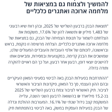
להמשיך ולצמוח גם במציאות של
מלחמה ארוכה ואתגרים כלכליים
"תוצאות הבנק ברבעון השלישי של 2025, ובהן רווח שיא רבעוני
של 1,483 מיליון ₪ ותשואה להון של 17.6%, משקפות את
הצלחתנו לשמור על תנופת הצמיחה של הבנק, גם במציאות של
מלחמה ארוכה ואתגרים כלכליים. הצלחה מרשימה זו נזקפת, בראש
ובראשונה, לזכותם של אלפי העובדות והעובדים המעולים שלנו,
שמושכים את הבנק קדימה, במקצועיות ובמסירות, ומביאים אותו
להישגים יוצאי דופן, רבעון אחר רבעון, ועל כך הם ראויים להוקרה
ותודה גדולה.
"ההתרחבות בפעילות הבנק באה לביטוי בסעיפי המאזן העיקריים
ובהם ההון העצמי, סך כל המאזן, פיקדונות הציבור והאשראי
לציבור. תיק האשראי לציבור צמח ברבעון השלישי של 2025
בכ-15.2 מיליארד ₪ בהשוואה לרבעון השני השנה, עלייה
המשקפת קצב גידול שנתי של 16.1%. המעורבות ההולכת וגדלה
של הבנק בפעילות העסקית במשק, באה לביטוי בהתפתחות תיק