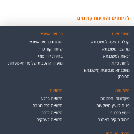
לדיווחים והודעות קודמים
משכנתאות
כרטיסי אשראי
קבלת הצעה למשכנתא
הזמנת כרטיס אשראי
מחשבון משכנתא
שחזור קוד סודי
זכאות למשכנתא
בחירת קוד סודי
לוחות סילוקין
מועדון ההטבות של מזרחי-טפחות
משכנתא פנסיונית (משכנתא
הפוכה)
השקעות
הלוואות
פיקדונות וחסכונות
הלוואה ברגע
פניה ליועץ השקעות
הלוואה לכל מטרה
ייעוץ פנסיוני
הלוואה לרכב
ניהול תיקים באתגר
הלוואה לעסקים
הבנק ופעילותו