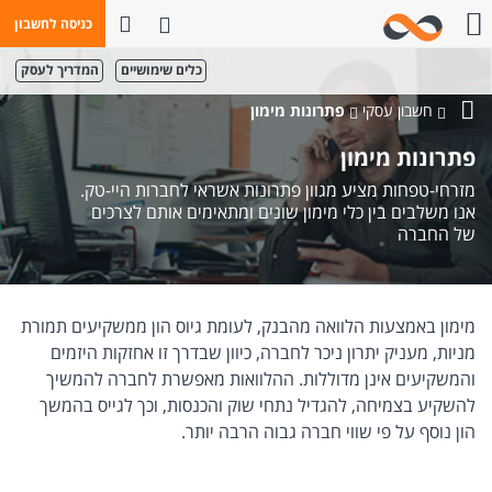
פתח חיפוש
כניסה לחשבון
חייגו אלינו
כלים שימושיים
המדריך לעסק
חשבון עסקי
פתרונות מימון
בנק
פתרונות מימון
מזרחי-טפחות
מזרחי-טפחות מציע מגוון פתרונות אשראי לחברות היי-טק.
אנו משלבים בין כלי מימון שונים ומתאימים אותם לצרכים
של החברה
מימון באמצעות הלוואה מהבנק, לעומת גיוס הון ממשקיעים תמורת
מניות, מעניק יתרון ניכר לחברה, כיוון שבדרך זו אחזקות היזמים
והמשקיעים אינן מדוללות. ההלוואות מאפשרת לחברה להמשיך
להשקיע בצמיחה, להגדיל נתחי שוק והכנסות, וכך לגייס בהמשך
הון נוסף על פי שווי חברה גבוה הרבה יותר.