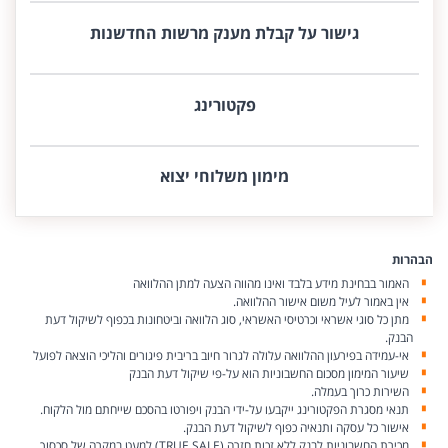
גישור על קבלת מענק מרשות החדשנות
פקטורינג
מימון משלוחי יצוא
הבהרות
האמור בבחינת מידע בלבד ואינו מהווה הצעה למתן ההלוואה
אין באמור לעיל משום אישור ההלוואה.
מתן כל סוגי אשראי וכרטיסי האשראי, סוג הלוואה וביטחונות בכפוף לשיקול דעת
הבנק.
אי-עמידה בפירעון ההלוואה עלולה לגרור חיוב בריבית פיגורים והליכי הוצאה לפועל
שיעור המימון מסכום החשבוניות הוא על-פי שיקול דעת הבנק
השירות כרוך בעמלה.
תנאי מסגרת הפקטורינג ייקבעו על-ידי הבנק ויפורטו בהסכם שייחתם מול הלקוח.
אישור כל עסקה ותנאיה כפוף לשיקול דעת הבנק.
מכירת החשבוניות לבנק ללא זכות חזרה (TRUE SALE) למעט במקרה של סכסוך