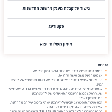
גישור על קבלת מענק מרשות החדשנות
פקטורינג
מימון משלוחי יצוא
הבהרות
האמור בבחינת מידע בלבד ואינו מהווה הצעה למתן ההלוואה
אין באמור לעיל משום אישור ההלוואה.
מתן כל סוגי אשראי וכרטיסי האשראי, סוג הלוואה וביטחונות בכפוף לשיקול דעת
הבנק.
אי-עמידה בפירעון ההלוואה עלולה לגרור חיוב בריבית פיגורים והליכי הוצאה לפועל
שיעור המימון מסכום החשבוניות הוא על-פי שיקול דעת הבנק
השירות כרוך בעמלה.
תנאי מסגרת הפקטורינג ייקבעו על-ידי הבנק ויפורטו בהסכם שייחתם מול הלקוח.
אישור כל עסקה ותנאיה כפוף לשיקול דעת הבנק.
מכירת החשבוניות לבנק ללא זכות חזרה (TRUE SALE) למעט במקרה של סכסוך