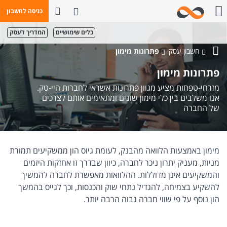
פתח חיפוש
כניסה לחשבון
חייגו אלינו
כלים שימושיים
המדריך לעסק
חשבון עסקי
פתרונות מימון
בנק
פתרונות מימון
מזרחי-טפחות
מזרחי-טפחות מציע מגוון פתרונות אשראי לחברות היי-טק.
אנו משלבים בין כלי מימון שונים ומתאימים אותם לצרכים
של החברה
מימון באמצעות הלוואה מהבנק, לעומת גיוס הון ממשקיעים תמורת
מניות, מעניק יתרון ניכר לחברה, כיוון שבדרך זו אחזקות היזמים
והמשקיעים אינן מדוללות. ההלוואות מאפשרת לחברה להמשיך
להשקיע בצמיחה, להגדיל נתחי שוק והכנסות, וכך לגייס בהמשך
הון נוסף על פי שווי חברה גבוה הרבה יותר.