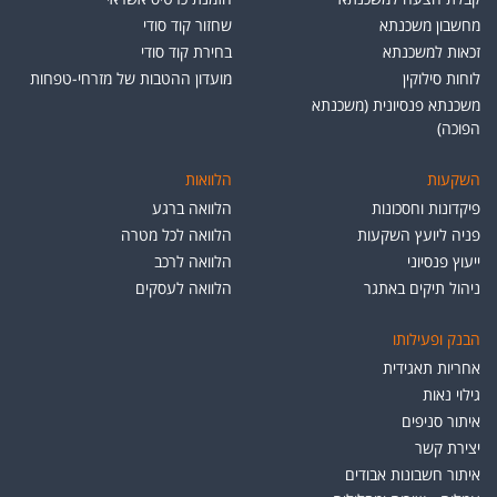
מחשבון משכנתא
שחזור קוד סודי
זכאות למשכנתא
בחירת קוד סודי
לוחות סילוקין
מועדון ההטבות של מזרחי-טפחות
משכנתא פנסיונית (משכנתא
הפוכה)
השקעות
הלוואות
פיקדונות וחסכונות
הלוואה ברגע
פניה ליועץ השקעות
הלוואה לכל מטרה
ייעוץ פנסיוני
הלוואה לרכב
ניהול תיקים באתגר
הלוואה לעסקים
הבנק ופעילותו
אחריות תאגידית
גילוי נאות
איתור סניפים
יצירת קשר
איתור חשבונות אבודים