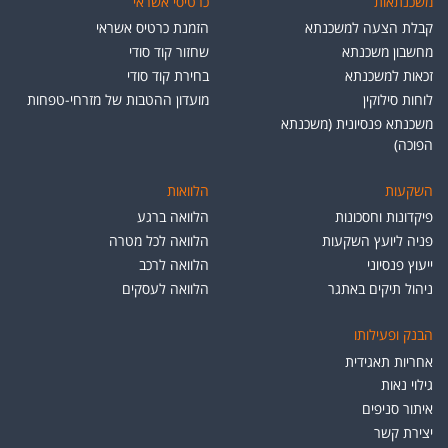
משכנתאות
כרטיסי אשראי
קבלת הצעה למשכנתא
הזמנת כרטיס אשראי
מחשבון משכנתא
שחזור קוד סודי
זכאות למשכנתא
בחירת קוד סודי
לוחות סילוקין
מועדון ההטבות של מזרחי-טפחות
משכנתא פנסיונית (משכנתא
הפוכה)
השקעות
הלוואות
פיקדונות וחסכונות
הלוואה ברגע
פניה ליועץ השקעות
הלוואה לכל מטרה
ייעוץ פנסיוני
הלוואה לרכב
ניהול תיקים באתגר
הלוואה לעסקים
הבנק ופעילותו
אחריות תאגידית
גילוי נאות
איתור סניפים
יצירת קשר