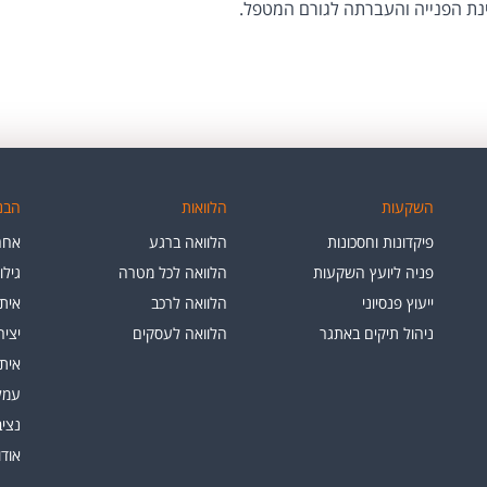
נת הפנייה והעברתה לגורם המטפל.
השקעות
הלוואות
הבנק
פיקדונות וחסכונות
הלוואה ברגע
אחרי
פניה ליועץ השקעות
הלוואה לכל מטרה
גילו
ייעוץ פנסיוני
הלוואה לרכב
איתו
ניהול תיקים באתגר
הלוואה לעסקים
יצי
איתו
עמלו
נציב
אוד