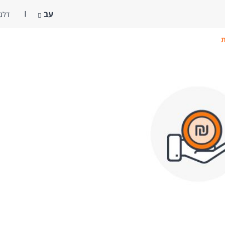
עב
דלג 
ת