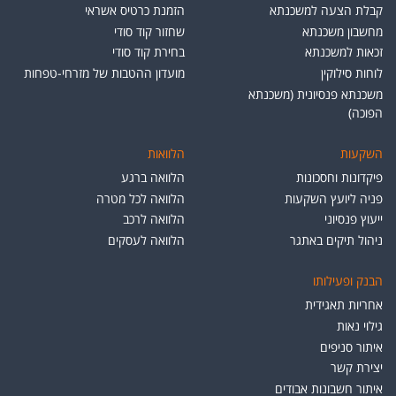
קבלת הצעה למשכנתא
הזמנת כרטיס אשראי
מחשבון משכנתא
שחזור קוד סודי
זכאות למשכנתא
בחירת קוד סודי
לוחות סילוקין
מועדון ההטבות של מזרחי-טפחות
משכנתא פנסיונית (משכנתא
הפוכה)
השקעות
הלוואות
פיקדונות וחסכונות
הלוואה ברגע
פניה ליועץ השקעות
הלוואה לכל מטרה
ייעוץ פנסיוני
הלוואה לרכב
ניהול תיקים באתגר
הלוואה לעסקים
הבנק ופעילותו
אחריות תאגידית
גילוי נאות
איתור סניפים
יצירת קשר
איתור חשבונות אבודים