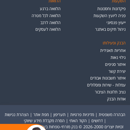
השקעות
הלוואות
פיקדונות וחסכונות
הלוואה ברגע
פניה ליועץ השקעות
הלוואה לכל מטרה
ייעוץ פנסיוני
הלוואה לרכב
ניהול תיקים באתגר
הלוואה לעסקים
הבנק ופעילותו
אחריות תאגידית
גילוי נאות
איתור סניפים
יצירת קשר
איתור חשבונות אבודים
עמלות - שירות ומסלולים
נציב תלונות הציבור
אודות הבנק
הבהרה משפטית
|
מדיניות פרטיות
|
תעריפון
|
מפת אתר
|
הצהרת נגישות
|
דרושים
|
הקוד האתי
|
הסרה מקבלת מידע שיווקי
זכויות יוצרים 2026-2000 © בנק מזרחי-טפחות בע"מ. כל הזכויות שמורות.