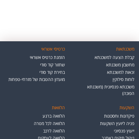
משכנתאות
כרטיסי אשראי
קבלת הצעה למשכנתא
הזמנת כרטיס אשראי
מחשבון משכנתא
שחזור קוד סודי
זכאות למשכנתא
בחירת קוד סודי
לוחות סילוקין
מועדון ההטבות של מזרחי-טפחות
משכנתא פנסיונית (משכנתא
הפוכה)
השקעות
הלוואות
פיקדונות וחסכונות
הלוואה ברגע
פניה ליועץ השקעות
הלוואה לכל מטרה
ייעוץ פנסיוני
הלוואה לרכב
ניהול תיקים באתגר
הלוואה לעסקים