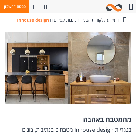
פתח חיפוש
כניסה לחשבון
חייגו אלינו
מידע ללקוחות הבנק
כתבות עסקים
Inhouse design
בנק
מזרחי-טפחות
מהמטבח באהבה
בנגריית Inhouse design מטבחים בנתיבות, בונים