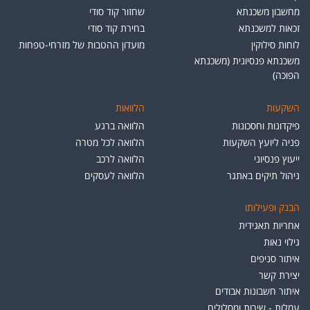
מחשבון משכנתא
שחזור קוד סודי
זכאות למשכנתא
בחירת קוד סודי
לוחות סילוקין
מועדון ההטבות של מזרחי-טפחות
משכנתא פנסיונית (משכנתא
הפוכה)
השקעות
הלוואות
פיקדונות וחסכונות
הלוואה ברגע
פניה ליועץ השקעות
הלוואה לכל מטרה
ייעוץ פנסיוני
הלוואה לרכב
ניהול תיקים באתגר
הלוואה לעסקים
הבנק ופעילותו
אחריות תאגידית
גילוי נאות
איתור סניפים
יצירת קשר
איתור חשבונות אבודים
עמלות - שירות ומסלולים