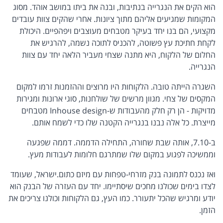
הוא הקים את הנגרייה בנתיבות, ובנה את ביתו במושב אוהד. מסוג
המקומות שמגיעים אליהם מתוך ציונות. אחרי שהקים צוות עובדים
מקצועי, הם בנו יחד בעיקר מטבחים מעוצבים ויפהפיים. היכולת
לקחת חתיכת עץ פשוטה, להכניס לתוכה נשמה, להרגיש את
החלום של הלקוח, היא מתנה שצחי מעביר הלאה יחד עם צוות
הנגרייה.
השגרה הייתה טובה. הלקוחות היו מרוצים וההזמנות זרמו למקום
המקסים של צחי. מגוון מרשים של שולחנות, סוגי ארונות ומגירות
מדויקות - הן רק חלק מהעבודות ש-Inhouse design מטבחים
מייצרת. כל אלה נבנו בנגרייה הקטנה שלו כדי לשמח אותם.
ב-7.10, אותה שבת שחורה, התחילה הדממה. דממה שפגעה
וממשיכה לפגוע במקום שלו שמתרגם חלומות לעבודות מעץ.
ואז נכנס לתמונה בנק מזרחי-טפחות עם מיזם כתום.ישראל, שעומד
לצדו בימים שכולנו מחכים שיסתיימו. יחד עם העזרה של הבנק הוא
יודע ומרגיש שהכל יתעורר. כמו העץ, גם הלקוחות וכולנו צריכים את
הזמן.