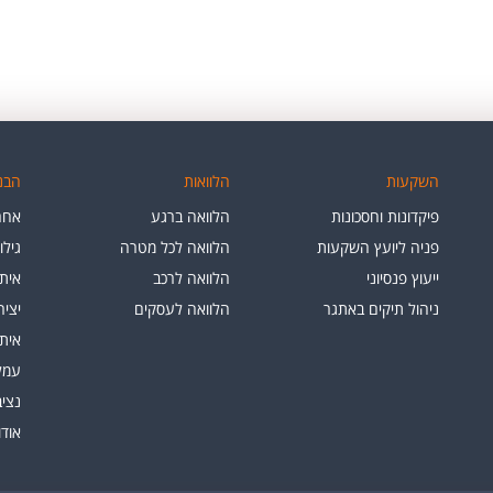
השקעות
הלוואות
הבנק
פיקדונות וחסכונות
הלוואה ברגע
אחרי
פניה ליועץ השקעות
הלוואה לכל מטרה
גילו
ייעוץ פנסיוני
הלוואה לרכב
איתו
ניהול תיקים באתגר
הלוואה לעסקים
יצי
איתו
עמלו
נציב
אוד