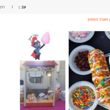
עב
דלג 
האביר המתוק