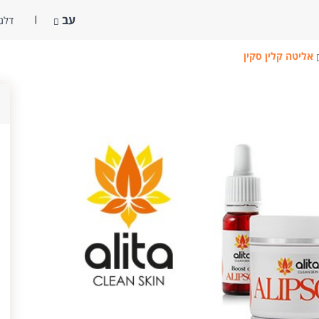
עב
דלג 
אליטה קלין סקין