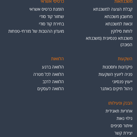
משכנתאות
כרטיסי אשראי
קבלת הצעה למשכנתא
הזמנת כרטיס אשראי
מחשבון משכנתא
שחזור קוד סודי
זכאות למשכנתא
בחירת קוד סודי
לוחות סילוקין
מועדון ההטבות של מזרחי-טפחות
משכנתא פנסיונית (משכנתא
הפוכה)
השקעות
הלוואות
פיקדונות וחסכונות
הלוואה ברגע
פניה ליועץ השקעות
הלוואה לכל מטרה
ייעוץ פנסיוני
הלוואה לרכב
ניהול תיקים באתגר
הלוואה לעסקים
הבנק ופעילותו
אחריות תאגידית
גילוי נאות
איתור סניפים
יצירת קשר